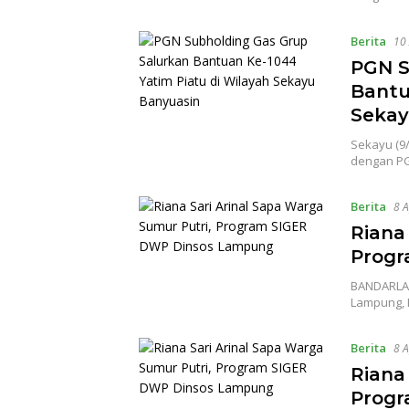
Berita
10 
PGN S
Bantu
Sekay
Sekayu (9
dengan PG
Berita
8 A
Riana
Progr
BANDARLAM
Lampung, I
Berita
8 A
Riana
Progr