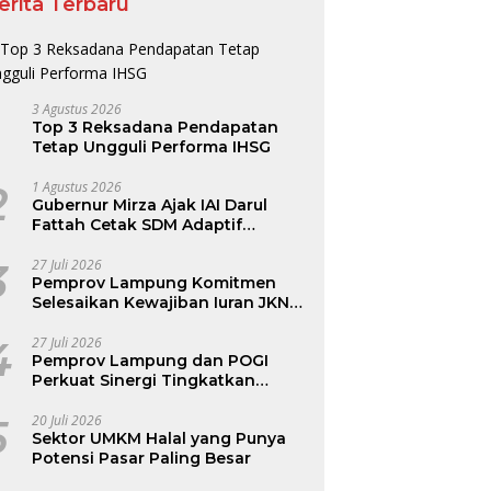
erita Terbaru
3 Agustus 2026
Top 3 Reksadana Pendapatan
Tetap Ungguli Performa IHSG
2
1 Agustus 2026
Gubernur Mirza Ajak IAI Darul
Fattah Cetak SDM Adaptif
Berlandaskan Nilai Agama
3
27 Juli 2026
Pemprov Lampung Komitmen
Selesaikan Kewajiban Iuran JKN
dan Perkuat Tata Kelola
Kepesertaan BPJS Kesehatan
4
27 Juli 2026
Pemprov Lampung dan POGI
Perkuat Sinergi Tingkatkan
Kesehatan Ibu dan Anak
5
20 Juli 2026
Sektor UMKM Halal yang Punya
Potensi Pasar Paling Besar