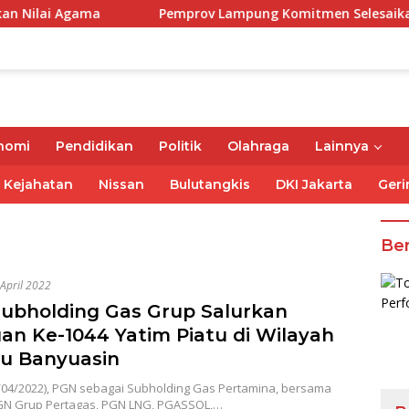
a
Pemprov Lampung Komitmen Selesaikan Kewajiban Iur
nomi
Pendidikan
Politik
Olahraga
Lainnya
Kejahatan
Nissan
Bulutangkis
DKI Jakarta
Geri
Ber
April 2022
ubholding Gas Grup Salurkan
an Ke-1044 Yatim Piatu di Wilayah
u Banyuasin
/04/2022), PGN sebagai Subholding Gas Pertamina, bersama
N Grup Pertagas, PGN LNG, PGASSOL,…