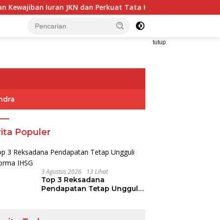
an JKN dan Perkuat Tata Kelola Kepesertaan BPJS Kesehatan
tutup
ndra
ita Populer
3 Agustus 2026
13 Lihat
Top 3 Reksadana
Pendapatan Tetap Ungguli
Performa IHSG