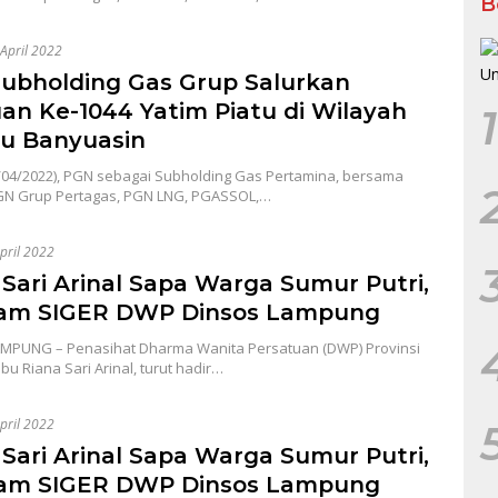
B
April 2022
ubholding Gas Grup Salurkan
an Ke-1044 Yatim Piatu di Wilayah
1
u Banyuasin
/04/2022), PGN sebagai Subholding Gas Pertamina, bersama
N Grup Pertagas, PGN LNG, PGASSOL,…
pril 2022
 Sari Arinal Sapa Warga Sumur Putri,
am SIGER DWP Dinsos Lampung
PUNG – Penasihat Dharma Wanita Persatuan (DWP) Provinsi
bu Riana Sari Arinal, turut hadir…
pril 2022
 Sari Arinal Sapa Warga Sumur Putri,
am SIGER DWP Dinsos Lampung