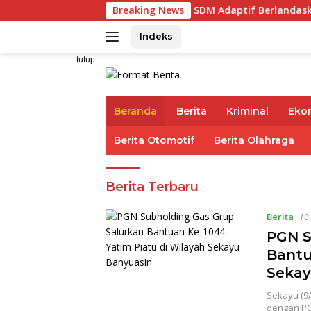
Langsung
k IAI Darul Fattah Cetak SDM Adaptif Berlandaskan Nilai Agam
Breaking News
ke
konten
Indeks
tutup
Beranda
Berita
Kriminal
Eko
Berita Otomotif
Berita Olahraga
Format
Berita Terbaru
Berita
Berita
10 
PGN S
Bantu
Sekay
Sekayu (9
dengan PG