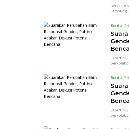
BANDARLAM
Lampung, I
Berita
7 A
Suara
Gende
Benc
LAMPUNGTI
berkolabo
Berita
7 A
Suara
Gende
Benc
LAMPUNGTI
berkolabo