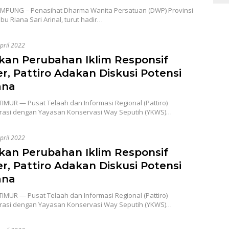
PUNG – Penasihat Dharma Wanita Persatuan (DWP) Provinsi
bu Riana Sari Arinal, turut hadir…
pril 2022
kan Perubahan Iklim Responsif
r, Pattiro Adakan Diskusi Potensi
ana
MUR — Pusat Telaah dan Informasi Regional (Pattiro)
rasi dengan Yayasan Konservasi Way Seputih (YKWS)…
pril 2022
kan Perubahan Iklim Responsif
r, Pattiro Adakan Diskusi Potensi
ana
MUR — Pusat Telaah dan Informasi Regional (Pattiro)
rasi dengan Yayasan Konservasi Way Seputih (YKWS)…