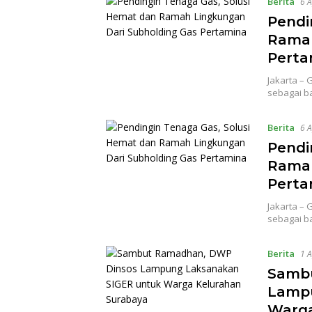
Berita
6 A
Pendi
Ramah
Perta
Jakarta –
sebagai b
Berita
6 A
Pendi
Ramah
Perta
Jakarta –
sebagai b
Berita
1 A
Samb
Lampu
Warga