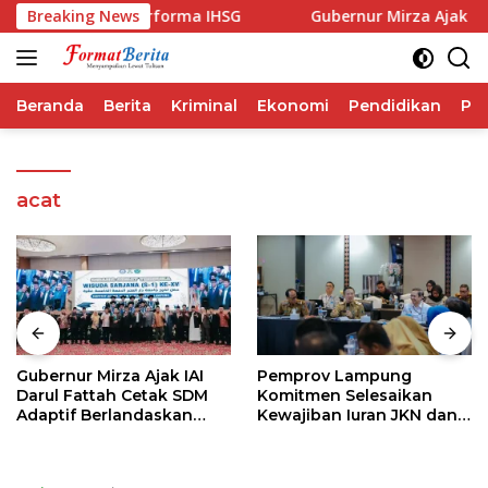
Langsung
tap Ungguli Performa IHSG
Breaking News
Gubernur Mirza Ajak IAI D
ke
konten
Beranda
Berita
Kriminal
Ekonomi
Pendidikan
Pol
acat
Gubernur Mirza Ajak IAI
Pemprov Lampung
Darul Fattah Cetak SDM
Komitmen Selesaikan
Adaptif Berlandaskan
Kewajiban Iuran JKN dan
Nilai Agama
Perkuat Tata Kelola
Kepesertaan BPJS
Kesehatan