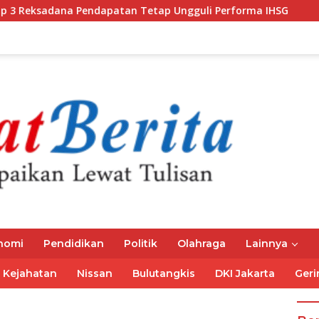
na Pendapatan Tetap Ungguli Performa IHSG
Gubernur 
nomi
Pendidikan
Politik
Olahraga
Lainnya
Kejahatan
Nissan
Bulutangkis
DKI Jakarta
Geri