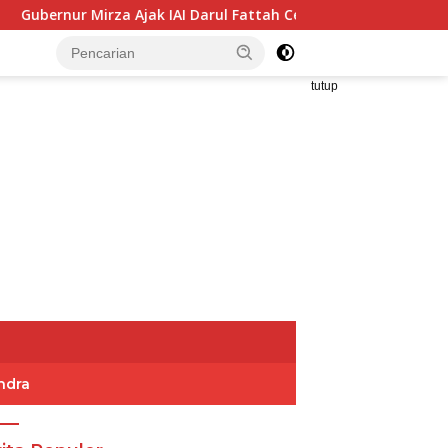
Mirza Ajak IAI Darul Fattah Cetak SDM Adaptif Berlandaskan N
tutup
ndra