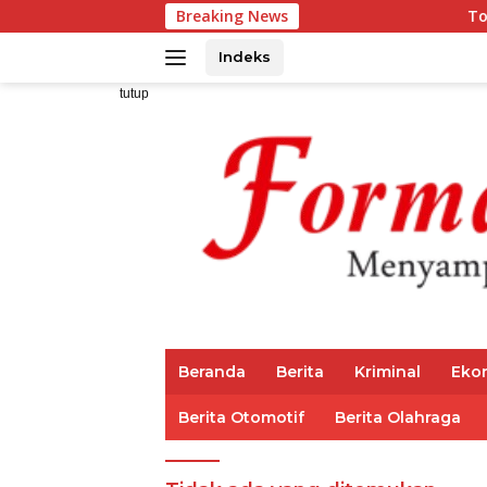
Langsung
Breaking News
Top 3 Reksada
ke
konten
Indeks
tutup
Beranda
Berita
Kriminal
Eko
Berita Otomotif
Berita Olahraga