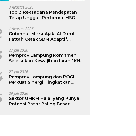
3 Agustus 2026
Top 3 Reksadana Pendapatan
Tetap Ungguli Performa IHSG
2
1 Agustus 2026
Gubernur Mirza Ajak IAI Darul
Fattah Cetak SDM Adaptif
Berlandaskan Nilai Agama
3
27 Juli 2026
Pemprov Lampung Komitmen
Selesaikan Kewajiban Iuran JKN
dan Perkuat Tata Kelola
Kepesertaan BPJS Kesehatan
4
27 Juli 2026
Pemprov Lampung dan POGI
Perkuat Sinergi Tingkatkan
Kesehatan Ibu dan Anak
5
20 Juli 2026
Sektor UMKM Halal yang Punya
Potensi Pasar Paling Besar