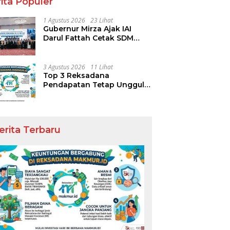
ita Populer
1 Agustus 2026
23 Lihat
Gubernur Mirza Ajak IAI
Darul Fattah Cetak SDM
Adaptif Berlandaskan Nilai
Agama
3 Agustus 2026
11 Lihat
Top 3 Reksadana
Pendapatan Tetap Ungguli
Performa IHSG
erita Terbaru