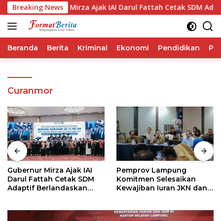
Langsung
Breaking News
Gubernur Mirza Ajak IAI Darul Fattah Cetak SDM Adaptif 
ke
konten
Beranda
Berita
Kriminal
Ekonomi
Pendidikan
Pol
Curanmor
Gubernur Mirza Ajak IAI
Pemprov Lampung
Darul Fattah Cetak SDM
Komitmen Selesaikan
Adaptif Berlandaskan
Kewajiban Iuran JKN dan
Nilai Agama
Perkuat Tata Kelola
Kepesertaan BPJS
Kesehatan