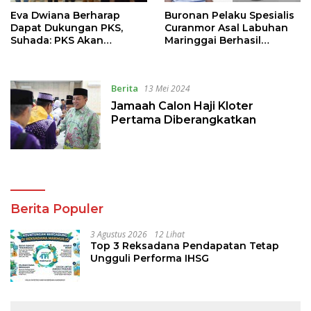
Eva Dwiana Berharap
Buronan Pelaku Spesialis
Dapat Dukungan PKS,
Curanmor Asal Labuhan
Suhada: PKS Akan
Maringgai Berhasil
Mempertimbangkan
Ditangkap
Calon yang Paling
berkomitmen
Berita
13 Mei 2024
Mensejahterakan
Masyarakat
Jamaah Calon Haji Kloter
Pertama Diberangkatkan
Berita Populer
3 Agustus 2026
12 Lihat
Top 3 Reksadana Pendapatan Tetap
Ungguli Performa IHSG