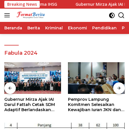
Langsung
 Ungguli Performa IHSG
Breaking News
Gubernur Mirza Ajak IAI Daru
ke
konten
Beranda
Berita
Kriminal
Ekonomi
Pendidikan
Pol
Fabula 2024
Gubernur Mirza Ajak IAI
Pemprov Lampung
Darul Fattah Cetak SDM
Komitmen Selesaikan
Adaptif Berlandaskan
Kewajiban Iuran JKN dan
Nilai Agama
Perkuat Tata Kelola
Kepesertaan BPJS
Kesehatan