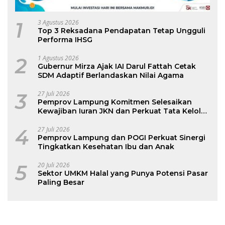
1
3 Agustus 2026
Top 3 Reksadana Pendapatan Tetap Ungguli
Performa IHSG
2
1 Agustus 2026
Gubernur Mirza Ajak IAI Darul Fattah Cetak
SDM Adaptif Berlandaskan Nilai Agama
3
27 Juli 2026
Pemprov Lampung Komitmen Selesaikan
Kewajiban Iuran JKN dan Perkuat Tata Kelola
Kepesertaan BPJS Kesehatan
4
27 Juli 2026
Pemprov Lampung dan POGI Perkuat Sinergi
Tingkatkan Kesehatan Ibu dan Anak
5
20 Juli 2026
Sektor UMKM Halal yang Punya Potensi Pasar
Paling Besar