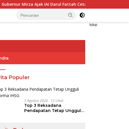
Mirza Ajak IAI Darul Fattah Cetak SDM Adaptif Berlandaskan Ni
tutup
ndra
ita Populer
3 Agustus 2026
12 Lihat
Top 3 Reksadana
Pendapatan Tetap Ungguli
Performa IHSG