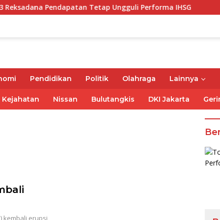
a Pendapatan Tetap Ungguli Performa IHSG
Gubernur 
nomi
Pendidikan
Politik
Olahraga
Lainnya
Kejahatan
Nissan
Bulutangkis
DKI Jakarta
Geri
Ber
bali
 kembali erupsi