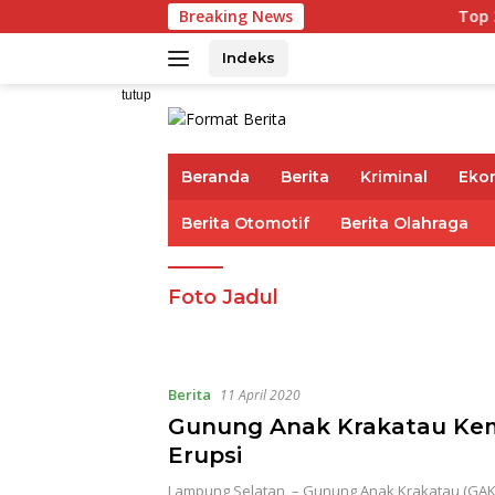
Langsung
Breaking News
Top 3 Reksadan
ke
konten
Indeks
tutup
Beranda
Berita
Kriminal
Eko
Berita Otomotif
Berita Olahraga
Foto Jadul
Berita
11 April 2020
Gunung Anak Krakatau Kem
Erupsi
Lampung Selatan, – Gunung Anak Krakatau (GAK)