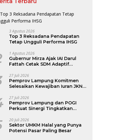
erita Terbaru
3 Agustus 2026
Top 3 Reksadana Pendapatan
Tetap Ungguli Performa IHSG
2
1 Agustus 2026
Gubernur Mirza Ajak IAI Darul
Fattah Cetak SDM Adaptif
Berlandaskan Nilai Agama
3
27 Juli 2026
Pemprov Lampung Komitmen
Selesaikan Kewajiban Iuran JKN
dan Perkuat Tata Kelola
Kepesertaan BPJS Kesehatan
4
27 Juli 2026
Pemprov Lampung dan POGI
Perkuat Sinergi Tingkatkan
Kesehatan Ibu dan Anak
5
20 Juli 2026
Sektor UMKM Halal yang Punya
Potensi Pasar Paling Besar