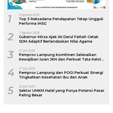
1
3 Agustus 2026
Top 3 Reksadana Pendapatan Tetap Ungguli
Performa IHSG
2
1 Agustus 2026
Gubernur Mirza Ajak IAI Darul Fattah Cetak
SDM Adaptif Berlandaskan Nilai Agama
3
27 Juli 2026
Pemprov Lampung Komitmen Selesaikan
Kewajiban Iuran JKN dan Perkuat Tata Kelola
Kepesertaan BPJS Kesehatan
4
27 Juli 2026
Pemprov Lampung dan POGI Perkuat Sinergi
Tingkatkan Kesehatan Ibu dan Anak
5
20 Juli 2026
Sektor UMKM Halal yang Punya Potensi Pasar
Paling Besar