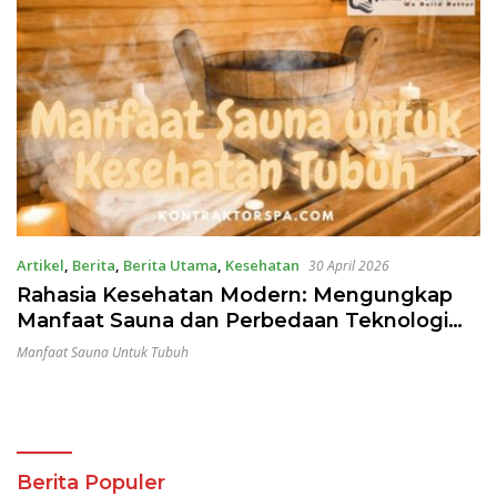
Artikel
,
Berita
,
Berita Utama
,
Kesehatan
30 April 2026
Rahasia Kesehatan Modern: Mengungkap
Manfaat Sauna dan Perbedaan Teknologi
Sauna Terbaik untuk Gaya Hidup Sehat
Manfaat Sauna Untuk Tubuh
Berita Populer