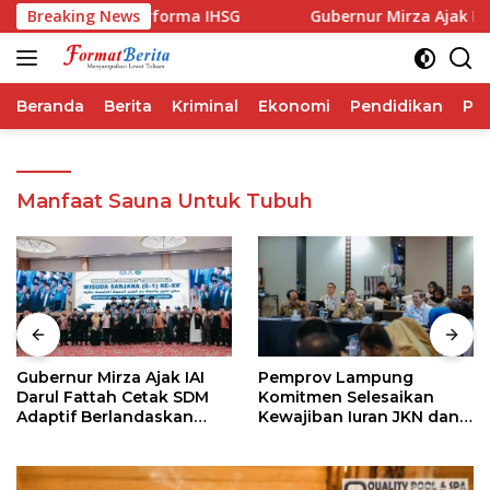
Langsung
ap Ungguli Performa IHSG
Breaking News
Gubernur Mirza Ajak IAI Dar
ke
konten
Beranda
Berita
Kriminal
Ekonomi
Pendidikan
Pol
Manfaat Sauna Untuk Tubuh
Gubernur Mirza Ajak IAI
Pemprov Lampung
Darul Fattah Cetak SDM
Komitmen Selesaikan
Adaptif Berlandaskan
Kewajiban Iuran JKN dan
Nilai Agama
Perkuat Tata Kelola
Kepesertaan BPJS
Kesehatan