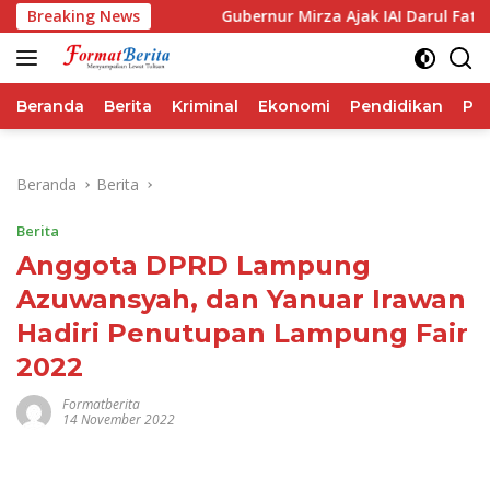
Langsung
forma IHSG
Breaking News
Gubernur Mirza Ajak IAI Darul Fattah Ceta
ke
konten
Beranda
Berita
Kriminal
Ekonomi
Pendidikan
Pol
Beranda
Berita
Berita
Anggota DPRD Lampung
Azuwansyah, dan Yanuar Irawan
Hadiri Penutupan Lampung Fair
2022
Formatberita
14 November 2022