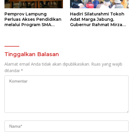
Pemprov Lampung
Hadiri Silaturahmi Tokoh
Perluas Akses Pendidikan
Adat Marga Jabung,
melalui Program SMA
Gubernur Rahmat Mirzani
Pendidikan Jarak Jauh
Djausal Dorong Jabung
dan SMA Terbuka
Jadi Wajah Terbaik
Lampung Timur Melalui
Penguatan Budaya dan
SDM
Tinggalkan Balasan
Alamat email Anda tidak akan dipublikasikan.
Ruas yang wajib
ditandai
*