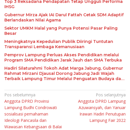
Top 3 Reksadana Pendapatan Tetap Ungguli Performa
IHSG
Gubernur Mirza Ajak IAI Darul Fattah Cetak SDM Adaptif
Berlandaskan Nilai Agama
Sektor UMKM Halal yang Punya Potensi Pasar Paling
Besar
Meningkatnya Kepedulian Publik Diiringi Tuntutan
Transparansi Lembaga Kemanusiaan
Pemprov Lampung Perluas Akses Pendidikan melalui
Program SMA Pendidikan Jarak Jauh dan SMA Terbuka
Hadiri Silaturahmi Tokoh Adat Marga Jabung, Gubernur
Rahmat Mirzani Djausal Dorong Jabung Jadi Wajah
Terbaik Lampung Timur Melalui Penguatan Budaya dan
SDM
Navigasi
Pos sebelumnya
Pos selanjutnya
Anggota DPRD Provinsi
Anggota DPRD Lampung
pos
Lampung Budhi Condrowati
Azuwansyah, dan Yanuar
sosialisasi pemahaman
Irawan Hadiri Penutupan
Ideologi Pancasila dan
Lampung Fair 2022
Wawasan Kebangsaan di Balai