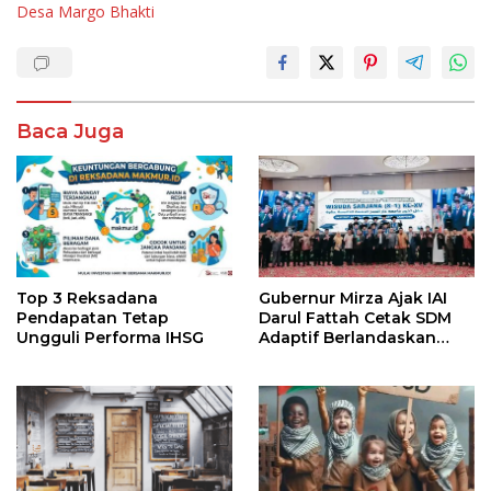
Desa Margo Bhakti
Baca Juga
Top 3 Reksadana
Gubernur Mirza Ajak IAI
Pendapatan Tetap
Darul Fattah Cetak SDM
Ungguli Performa IHSG
Adaptif Berlandaskan
Nilai Agama