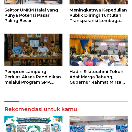
Sektor UMKM Halal yang
Meningkatnya Kepedulian
Punya Potensi Pasar
Publik Diiringi Tuntutan
Paling Besar
Transparansi Lembaga
Kemanusiaan
Pemprov Lampung
Hadiri Silaturahmi Tokoh
Perluas Akses Pendidikan
Adat Marga Jabung,
melalui Program SMA
Gubernur Rahmat Mirzani
Pendidikan Jarak Jauh
Djausal Dorong Jabung
dan SMA Terbuka
Jadi Wajah Terbaik
Lampung Timur Melalui
Penguatan Budaya dan
Rekomendasi untuk kamu
SDM