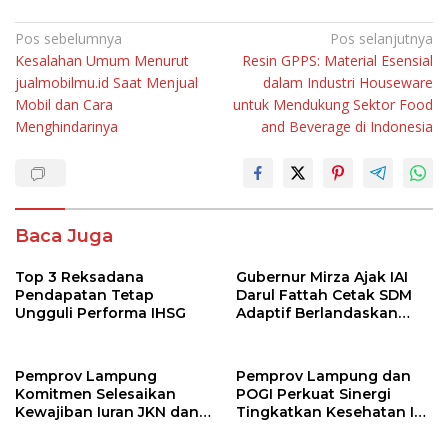
Navigasi
Pos sebelumnya
Pos selanjutnya
Kesalahan Umum Menurut
Resin GPPS: Material Esensial
pos
jualmobilmu.id Saat Menjual
dalam Industri Houseware
Mobil dan Cara
untuk Mendukung Sektor Food
Menghindarinya
and Beverage di Indonesia
Baca Juga
Top 3 Reksadana
Gubernur Mirza Ajak IAI
Pendapatan Tetap
Darul Fattah Cetak SDM
Ungguli Performa IHSG
Adaptif Berlandaskan
Nilai Agama
Pemprov Lampung
Pemprov Lampung dan
Komitmen Selesaikan
POGI Perkuat Sinergi
Kewajiban Iuran JKN dan
Tingkatkan Kesehatan Ibu
Perkuat Tata Kelola
dan Anak