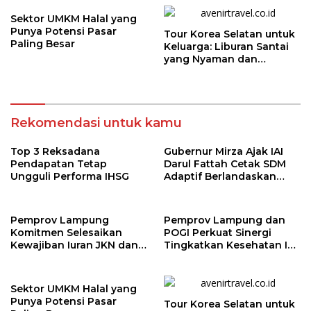
Kepesertaan BPJS
Kesehatan
Sektor UMKM Halal yang
Punya Potensi Pasar
Tour Korea Selatan untuk
Paling Besar
Keluarga: Liburan Santai
yang Nyaman dan
Berkesan
Rekomendasi untuk kamu
Top 3 Reksadana
Gubernur Mirza Ajak IAI
Pendapatan Tetap
Darul Fattah Cetak SDM
Ungguli Performa IHSG
Adaptif Berlandaskan
Nilai Agama
Pemprov Lampung
Pemprov Lampung dan
Komitmen Selesaikan
POGI Perkuat Sinergi
Kewajiban Iuran JKN dan
Tingkatkan Kesehatan Ibu
Perkuat Tata Kelola
dan Anak
Kepesertaan BPJS
Kesehatan
Sektor UMKM Halal yang
Punya Potensi Pasar
Tour Korea Selatan untuk