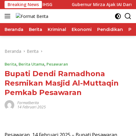
Langsung
guli Performa IHSG
Breaking News
Gubernur Mirza Ajak IAI Darul Fat
ke
konten
Beranda
Berita
Kriminal
Ekonomi
Pendidikan
Pol
Beranda
Berita
Berita
,
Berita Utama
,
Pesawaran
Bupati Dendi Ramadhona
Resmikan Masjid Al-Muttaqin
Pemkab Pesawaran
Formatberita
14 Februari 2025
Pesawaran, 14 Februari 2025 – Bupati Pesawaran