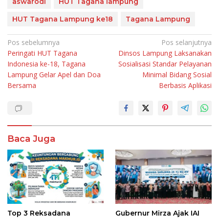
aswarodi
HUT Tagana lampung
HUT Tagana Lampung ke18
Tagana Lampung
Navigasi
Pos sebelumnya
Pos selanjutnya
Peringati HUT Tagana
Dinsos Lampung Laksanakan
pos
Indonesia ke-18, Tagana
Sosialisasi Standar Pelayanan
Lampung Gelar Apel dan Doa
Minimal Bidang Sosial
Bersama
Berbasis Aplikasi
Baca Juga
Top 3 Reksadana
Gubernur Mirza Ajak IAI