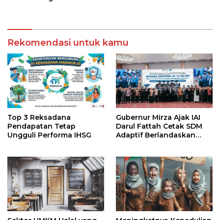
Pendidikan Jarak Jauh
Djausal Dorong Jabung
dan SMA Terbuka
Jadi Wajah Terbaik
Lampung Timur Melalui
Penguatan Budaya dan
Rekomendasi untuk kamu
SDM
Top 3 Reksadana
Gubernur Mirza Ajak IAI
Pendapatan Tetap
Darul Fattah Cetak SDM
Ungguli Performa IHSG
Adaptif Berlandaskan
Nilai Agama