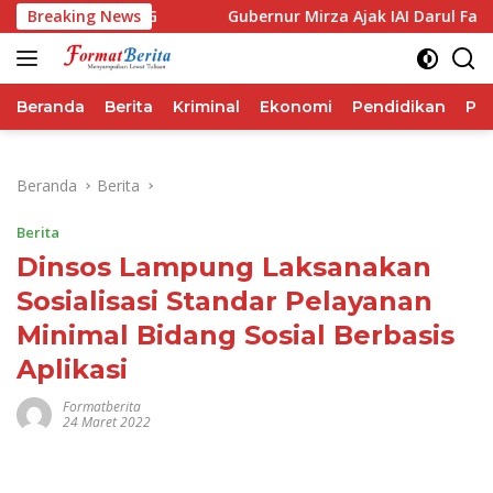
Langsung
rforma IHSG
Breaking News
Gubernur Mirza Ajak IAI Darul Fattah Cet
ke
konten
Beranda
Berita
Kriminal
Ekonomi
Pendidikan
Pol
Beranda
Berita
Berita
Dinsos Lampung Laksanakan
Sosialisasi Standar Pelayanan
Minimal Bidang Sosial Berbasis
Aplikasi
Formatberita
24 Maret 2022