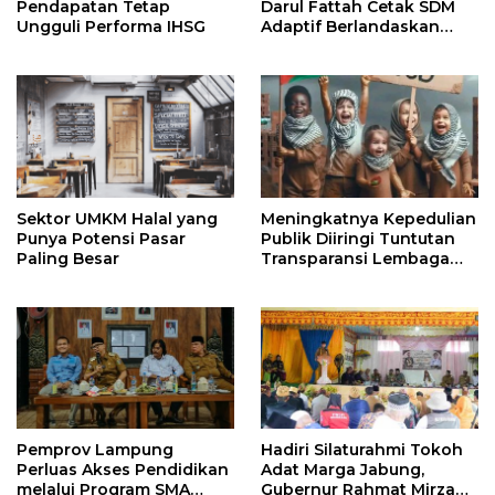
Pendapatan Tetap
Darul Fattah Cetak SDM
Ungguli Performa IHSG
Adaptif Berlandaskan
Nilai Agama
Sektor UMKM Halal yang
Meningkatnya Kepedulian
Punya Potensi Pasar
Publik Diiringi Tuntutan
Paling Besar
Transparansi Lembaga
Kemanusiaan
Pemprov Lampung
Hadiri Silaturahmi Tokoh
Perluas Akses Pendidikan
Adat Marga Jabung,
melalui Program SMA
Gubernur Rahmat Mirzani