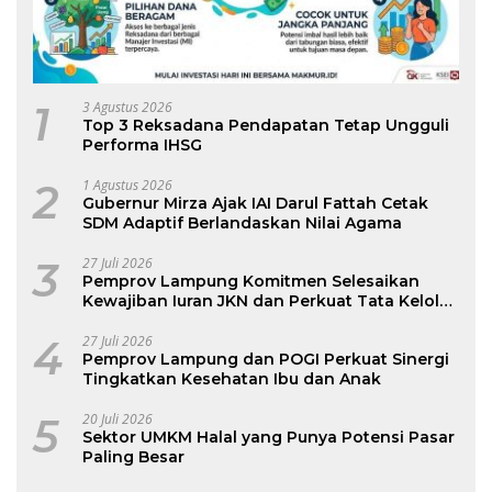
1
3 Agustus 2026
Top 3 Reksadana Pendapatan Tetap Ungguli
Performa IHSG
2
1 Agustus 2026
Gubernur Mirza Ajak IAI Darul Fattah Cetak
SDM Adaptif Berlandaskan Nilai Agama
3
27 Juli 2026
Pemprov Lampung Komitmen Selesaikan
Kewajiban Iuran JKN dan Perkuat Tata Kelola
Kepesertaan BPJS Kesehatan
4
27 Juli 2026
Pemprov Lampung dan POGI Perkuat Sinergi
Tingkatkan Kesehatan Ibu dan Anak
5
20 Juli 2026
Sektor UMKM Halal yang Punya Potensi Pasar
Paling Besar