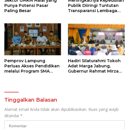
Sektor UMKM Halal yang
Meningkatnya Kepedulian
Punya Potensi Pasar
Publik Diiringi Tuntutan
Paling Besar
Transparansi Lembaga
Kemanusiaan
Pemprov Lampung
Hadiri Silaturahmi Tokoh
Perluas Akses Pendidikan
Adat Marga Jabung,
melalui Program SMA
Gubernur Rahmat Mirzani
Pendidikan Jarak Jauh
Djausal Dorong Jabung
dan SMA Terbuka
Jadi Wajah Terbaik
Lampung Timur Melalui
Penguatan Budaya dan
SDM
Tinggalkan Balasan
Alamat email Anda tidak akan dipublikasikan.
Ruas yang wajib
ditandai
*