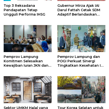
Top 3 Reksadana
Gubernur Mirza Ajak IAI
Pendapatan Tetap
Darul Fattah Cetak SDM
Ungguli Performa IHSG
Adaptif Berlandaskan
Nilai Agama
Pemprov Lampung
Pemprov Lampung dan
Komitmen Selesaikan
POGI Perkuat Sinergi
Kewajiban Iuran JKN dan
Tingkatkan Kesehatan Ibu
Perkuat Tata Kelola
dan Anak
Kepesertaan BPJS
Kesehatan
Sektor UMKM Halal yang
Tour Korea Selatan untuk