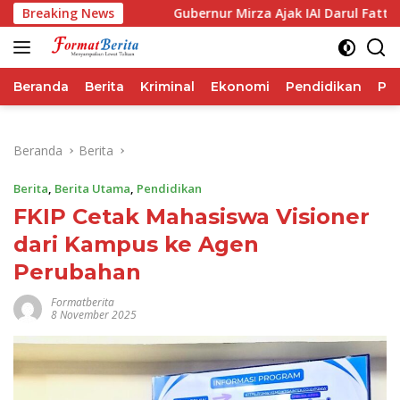
Langsung
rma IHSG
Breaking News
Gubernur Mirza Ajak IAI Darul Fattah Cetak S
ke
konten
Beranda
Berita
Kriminal
Ekonomi
Pendidikan
Pol
Beranda
Berita
Berita
,
Berita Utama
,
Pendidikan
FKIP Cetak Mahasiswa Visioner
dari Kampus ke Agen
Perubahan
Formatberita
8 November 2025