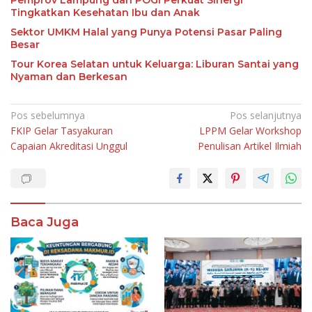
Pemprov Lampung dan POGI Perkuat Sinergi
Tingkatkan Kesehatan Ibu dan Anak
Sektor UMKM Halal yang Punya Potensi Pasar Paling
Besar
Tour Korea Selatan untuk Keluarga: Liburan Santai yang
Nyaman dan Berkesan
Navigasi
Pos sebelumnya
Pos selanjutnya
FKIP Gelar Tasyakuran
LPPM Gelar Workshop
pos
Capaian Akreditasi Unggul
Penulisan Artikel Ilmiah
Baca Juga