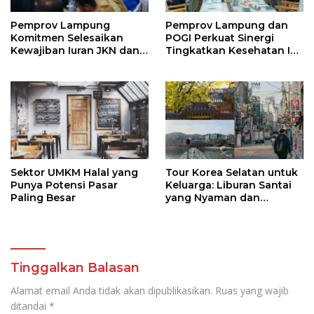
Pemprov Lampung
Pemprov Lampung dan
Komitmen Selesaikan
POGI Perkuat Sinergi
Kewajiban Iuran JKN dan
Tingkatkan Kesehatan Ibu
Perkuat Tata Kelola
dan Anak
Kepesertaan BPJS
Kesehatan
Sektor UMKM Halal yang
Tour Korea Selatan untuk
Punya Potensi Pasar
Keluarga: Liburan Santai
Paling Besar
yang Nyaman dan
Berkesan
Tinggalkan Balasan
Alamat email Anda tidak akan dipublikasikan.
Ruas yang wajib
ditandai
*