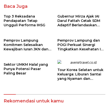
Baca Juga
Top 3 Reksadana
Gubernur Mirza Ajak IAI
Pendapatan Tetap
Darul Fattah Cetak SDM
Ungguli Performa IHSG
Adaptif Berlandaskan
Nilai Agama
Pemprov Lampung
Pemprov Lampung dan
Komitmen Selesaikan
POGI Perkuat Sinergi
Kewajiban Iuran JKN dan
Tingkatkan Kesehatan Ibu
Perkuat Tata Kelola
dan Anak
Kepesertaan BPJS
Kesehatan
Sektor UMKM Halal yang
Punya Potensi Pasar
Tour Korea Selatan untuk
Paling Besar
Keluarga: Liburan Santai
yang Nyaman dan
Berkesan
Rekomendasi untuk kamu