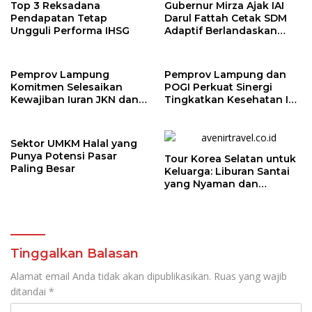
Top 3 Reksadana
Gubernur Mirza Ajak IAI
Pendapatan Tetap
Darul Fattah Cetak SDM
Ungguli Performa IHSG
Adaptif Berlandaskan
Nilai Agama
Pemprov Lampung
Pemprov Lampung dan
Komitmen Selesaikan
POGI Perkuat Sinergi
Kewajiban Iuran JKN dan
Tingkatkan Kesehatan Ibu
Perkuat Tata Kelola
dan Anak
Kepesertaan BPJS
Kesehatan
Sektor UMKM Halal yang
Punya Potensi Pasar
Tour Korea Selatan untuk
Paling Besar
Keluarga: Liburan Santai
yang Nyaman dan
Berkesan
Tinggalkan Balasan
Alamat email Anda tidak akan dipublikasikan.
Ruas yang wajib
ditandai
*