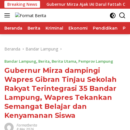
Langsung
rma IHSG
Breaking News
Gubernur Mirza Ajak IAI Darul Fattah Cetak S
ke
konten
Beranda
Berita
Kriminal
Ekonomi
Pendidikan
Pol
Beranda
Bandar Lampung
Bandar Lampung
,
Berita
,
Berita Utama
,
Pemprov Lampung
Gubernur Mirza dampingi
Wapres Gibran Tinjau Sekolah
Rakyat Terintegrasi 35 Bandar
Lampung, Wapres Tekankan
Semangat Belajar dan
Kenyamanan Siswa
Formatberita
8 Mei 2026