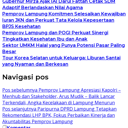
Gubernur Mirza Ajak IAI Darul Fattah Cetak SDM
Adaptif Berlandaskan Nilai Agama
Pemprov Lampung Komitmen Selesaikan Kewajiban
Iuran JKN dan Perkuat Tata Kelola Kepesertaan
BPJS Kesehatan
Pemprov Lampung dan POGI Perkuat Sinergi
Tingkatkan Kesehatan Ibu dan Anak
Sektor UMKM Halal yang Punya Potensi Pasar Paling
Besar
Tour Korea Selatan untuk Keluarga: Liburan Santai
yang Nyaman dan Berkesan
Navigasi pos
Pos sebelumnya
Pemprov Lampung Apresiasi Kapolri –
Menhub dan Stakeholder, Arus Mudik – Balik Lancar
Terkendali, Angka Kecelakaan di Lampung Menurun
Pos selanjutnya
Paripurna DPRD Lampung Tetapkan
Rekomendasi LHP BPK, Fokus Perbaikan Kinerja dan
Akuntabilitas Pemprov Lampung
Komentar