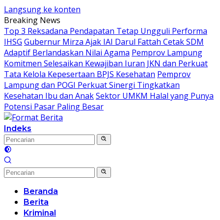
Langsung ke konten
Breaking News
Top 3 Reksadana Pendapatan Tetap Ungguli Performa
IHSG
Gubernur Mirza Ajak IAI Darul Fattah Cetak SDM
Adaptif Berlandaskan Nilai Agama
Pemprov Lampung
Komitmen Selesaikan Kewajiban Iuran JKN dan Perkuat
Tata Kelola Kepesertaan BPJS Kesehatan
Pemprov
Lampung dan POGI Perkuat Sinergi Tingkatkan
Kesehatan Ibu dan Anak
Sektor UMKM Halal yang Punya
Potensi Pasar Paling Besar
Indeks
Beranda
Berita
Kriminal