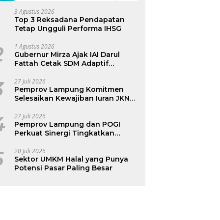
3 Agustus 2026
Top 3 Reksadana Pendapatan
Tetap Ungguli Performa IHSG
2
1 Agustus 2026
Gubernur Mirza Ajak IAI Darul
Fattah Cetak SDM Adaptif
Berlandaskan Nilai Agama
3
27 Juli 2026
Pemprov Lampung Komitmen
Selesaikan Kewajiban Iuran JKN
dan Perkuat Tata Kelola
Kepesertaan BPJS Kesehatan
4
27 Juli 2026
Pemprov Lampung dan POGI
Perkuat Sinergi Tingkatkan
Kesehatan Ibu dan Anak
5
20 Juli 2026
Sektor UMKM Halal yang Punya
Potensi Pasar Paling Besar