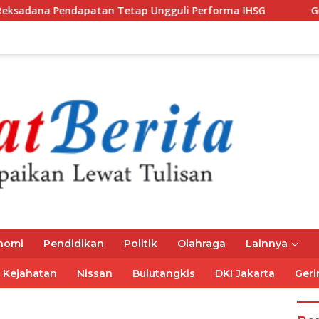
an Tetap Ungguli Performa IHSG
Gubernur Mirza Ajak 
nomi
Pendidikan
Politik
Olahraga
Lainnya
Kejahatan
Nissan
Bulutangkis
DKI Jakarta
Geri