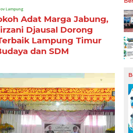
Ber
ov Lampung
Tokoh Adat Marga Jabung,
rzani Djausal Dorong
Terbaik Lampung Timur
 Budaya dan SDM
B