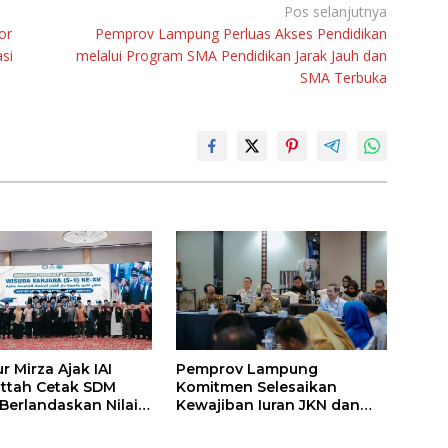
Pos selanjutnya
or
Pemprov Lampung Perluas Akses Pendidikan
si
melalui Program SMA Pendidikan Jarak Jauh dan
SMA Terbuka
 Mirza Ajak IAI
Pemprov Lampung
attah Cetak SDM
Komitmen Selesaikan
 Berlandaskan Nilai
Kewajiban Iuran JKN dan
Perkuat Tata Kelola
Kepesertaan BPJS