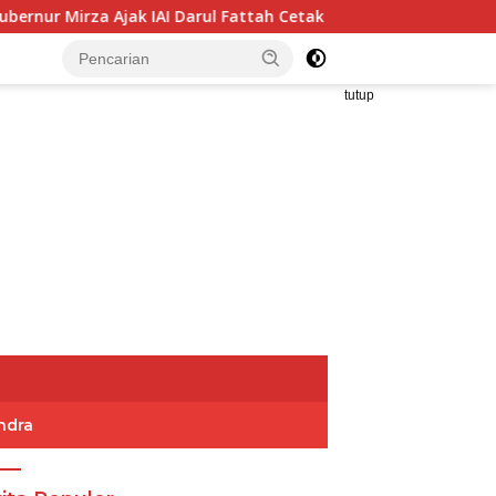
IAI Darul Fattah Cetak SDM Adaptif Berlandaskan Nilai Agama
tutup
ndra