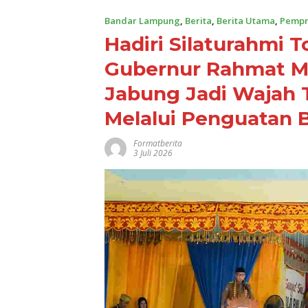
Bandar Lampung
,
Berita
,
Berita Utama
,
Pempr
Hadiri Silaturahmi 
Gubernur Rahmat Mi
Jabung Jadi Wajah 
Melalui Penguatan
Formatberita
3 Juli 2026