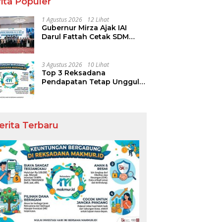
ita Populer
1 Agustus 2026
12 Lihat
Gubernur Mirza Ajak IAI
Darul Fattah Cetak SDM
Adaptif Berlandaskan Nilai
Agama
3 Agustus 2026
10 Lihat
Top 3 Reksadana
Pendapatan Tetap Ungguli
Performa IHSG
erita Terbaru