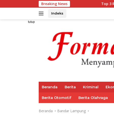
Langsung
Breaking News
Top 3 Reksadana Pendapat
ke
konten
Indeks
tutup
Beranda
Berita
Kriminal
Eko
Berita Otomotif
Berita Olahraga
Beranda
Bandar Lampung