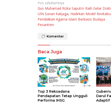
Navigasi
Pos sebelumnya
Gus Muhamad Rizka Saputro Raih Gelar Dokt
pos
UIN Sunan Kalijaga, Hadirkan Model Revitalisa
Pendidikan Agama Islam Berbasis Budaya
Pesantren
Komentar
Baca Juga
Top 3 Reksadana
Gubernur
Pendapatan Tetap Ungguli
Darul F
Performa IHSG
Adaptif
Agama