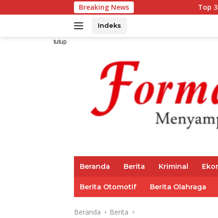
Langsung
Breaking News
Top 3 Reksadana Pendapa
ke
konten
Indeks
tutup
Beranda
Berita
Kriminal
Eko
Berita Otomotif
Berita Olahraga
Beranda
Berita