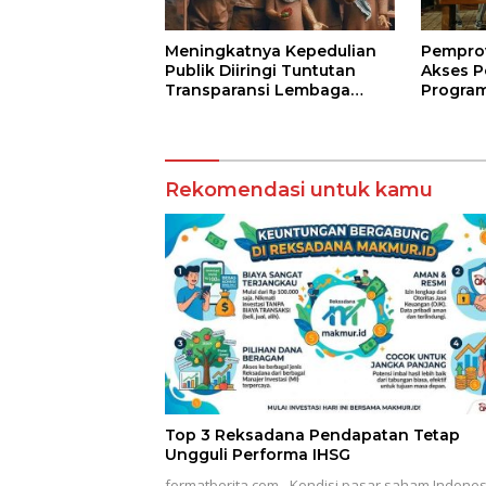
Meningkatnya Kepedulian
Pempro
Publik Diiringi Tuntutan
Akses P
Transparansi Lembaga
Program
Kemanusiaan
Jarak J
Terbuk
Rekomendasi untuk kamu
Top 3 Reksadana Pendapatan Tetap
Ungguli Performa IHSG
formatberita.com –Kondisi pasar saham Indones