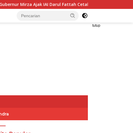
 IAI Darul Fattah Cetak SDM Adaptif Berlandaskan Nilai Agama
tutup
ndra