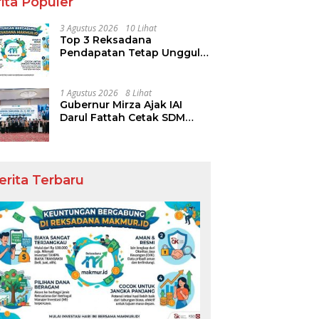
ita Populer
3 Agustus 2026
10 Lihat
Top 3 Reksadana
Pendapatan Tetap Ungguli
Performa IHSG
1 Agustus 2026
8 Lihat
Gubernur Mirza Ajak IAI
Darul Fattah Cetak SDM
Adaptif Berlandaskan Nilai
Agama
erita Terbaru