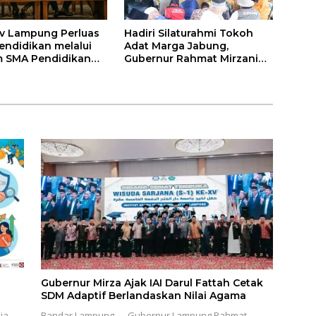
v Lampung Perluas
Hadiri Silaturahmi Tokoh
endidikan melalui
Adat Marga Jabung,
 SMA Pendidikan
Gubernur Rahmat Mirzani
auh dan SMA
Djausal Dorong Jabung Jadi
a
Wajah Terbaik Lampung
Timur Melalui Penguatan
Budaya dan SDM
Gubernur Mirza Ajak IAI Darul Fattah Cetak
SDM Adaptif Berlandaskan Nilai Agama
ia
Bandar Lampung — Gubernur Lampung Rahmat