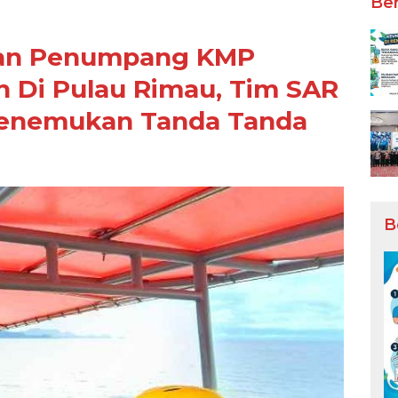
Ber
rian Penumpang KMP
h Di Pulau Rimau, Tim SAR
enemukan Tanda Tanda
B