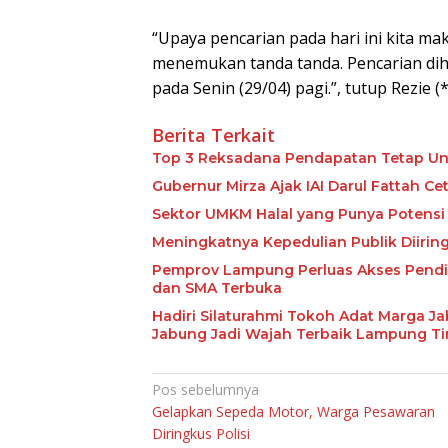
“Upaya pencarian pada hari ini kita m
menemukan tanda tanda. Pencarian dih
pada Senin (29/04) pagi.”, tutup Rezie (
Berita Terkait
Top 3 Reksadana Pendapatan Tetap Un
Gubernur Mirza Ajak IAI Darul Fattah C
Sektor UMKM Halal yang Punya Potensi 
Meningkatnya Kepedulian Publik Diiri
Pemprov Lampung Perluas Akses Pendid
dan SMA Terbuka
Hadiri Silaturahmi Tokoh Adat Marga J
Jabung Jadi Wajah Terbaik Lampung T
Navigasi
Pos sebelumnya
Gelapkan Sepeda Motor, Warga Pesawaran
pos
Diringkus Polisi