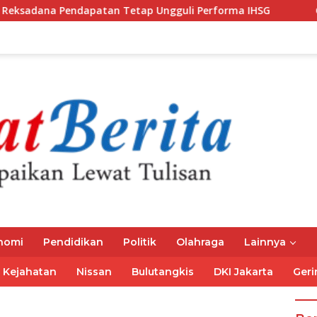
tan Tetap Ungguli Performa IHSG
Gubernur Mirza Ajak
nomi
Pendidikan
Politik
Olahraga
Lainnya
Kejahatan
Nissan
Bulutangkis
DKI Jakarta
Geri