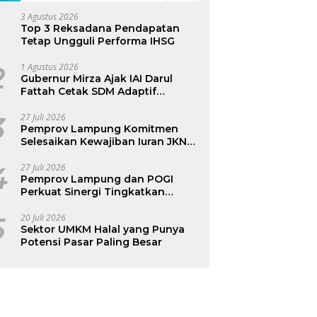
3 Agustus 2026
Top 3 Reksadana Pendapatan
Tetap Ungguli Performa IHSG
2
1 Agustus 2026
Gubernur Mirza Ajak IAI Darul
Fattah Cetak SDM Adaptif
Berlandaskan Nilai Agama
3
27 Juli 2026
Pemprov Lampung Komitmen
Selesaikan Kewajiban Iuran JKN
dan Perkuat Tata Kelola
Kepesertaan BPJS Kesehatan
4
27 Juli 2026
Pemprov Lampung dan POGI
Perkuat Sinergi Tingkatkan
Kesehatan Ibu dan Anak
5
20 Juli 2026
Sektor UMKM Halal yang Punya
Potensi Pasar Paling Besar