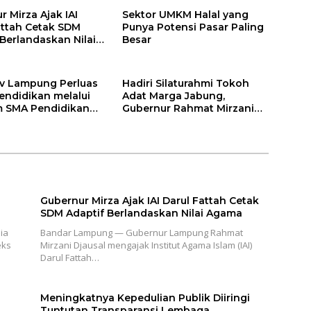
 Mirza Ajak IAI
Sektor UMKM Halal yang
attah Cetak SDM
Punya Potensi Pasar Paling
 Berlandaskan Nilai
Besar
v Lampung Perluas
Hadiri Silaturahmi Tokoh
endidikan melalui
Adat Marga Jabung,
 SMA Pendidikan
Gubernur Rahmat Mirzani
auh dan SMA
Djausal Dorong Jabung Jadi
a
Wajah Terbaik Lampung
Timur Melalui Penguatan
Budaya dan SDM
Gubernur Mirza Ajak IAI Darul Fattah Cetak
SDM Adaptif Berlandaskan Nilai Agama
ia
Bandar Lampung — Gubernur Lampung Rahmat
eks
Mirzani Djausal mengajak Institut Agama Islam (IAI)
Darul Fattah…
Meningkatnya Kepedulian Publik Diiringi
Tuntutan Transparansi Lembaga