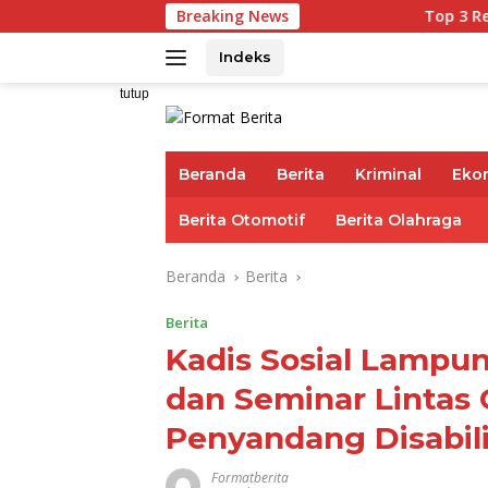
Langsung
Breaking News
Top 3 Reksadana P
ke
konten
Indeks
tutup
Beranda
Berita
Kriminal
Eko
Berita Otomotif
Berita Olahraga
Beranda
Berita
Berita
Kadis Sosial Lampu
dan Seminar Lintas
Penyandang Disabili
Formatberita