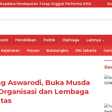
endapatan Tetap Ungguli Performa IHSG
Gubernur Mirz
nomi
Pendidikan
Politik
Olahraga
Lainnya
Kejahatan
Nissan
Bulutangkis
DKI Jakarta
Geri
Ber
ng Aswarodi, Buka Musda
 Organisasi dan Lembaga
tas