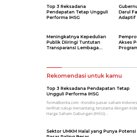
Top 3 Reksadana
Gubernur
Pendapatan Tetap Ungguli
Darul F
Performa IHSG
Adaptif
Agama
Meningkatnya Kepedulian
Pempro
Publik Diiringi Tuntutan
Akses P
Transparansi Lembaga
Program
Kemanusiaan
Jarak J
Terbuk
Rekomendasi untuk kamu
Top 3 Reksadana Pendapatan Tetap
Ungguli Performa IHSG
formatberita.com –Kondisi pasar saham Indones
terlihat cukup menantang, terutama dengan Ind
Harga Saham Gabungan (IHSG)…
Sektor UMKM Halal yang Punya Potensi
Pasar Paling Besar