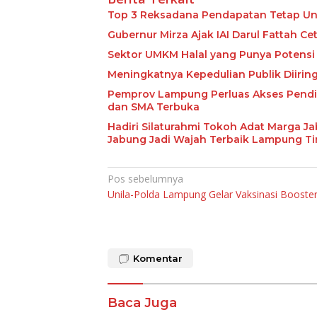
Top 3 Reksadana Pendapatan Tetap Un
Gubernur Mirza Ajak IAI Darul Fattah C
Sektor UMKM Halal yang Punya Potensi 
Meningkatnya Kepedulian Publik Diiri
Pemprov Lampung Perluas Akses Pendid
dan SMA Terbuka
Hadiri Silaturahmi Tokoh Adat Marga J
Jabung Jadi Wajah Terbaik Lampung T
Navigasi
Pos sebelumnya
Unila-Polda Lampung Gelar Vaksinasi Booste
pos
Komentar
Baca Juga