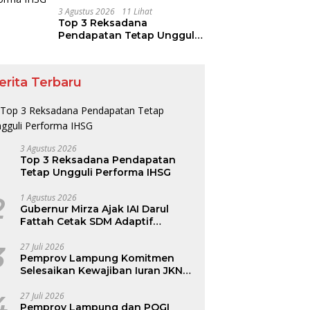
3 Agustus 2026
11 Lihat
Top 3 Reksadana
Pendapatan Tetap Ungguli
Performa IHSG
erita Terbaru
3 Agustus 2026
Top 3 Reksadana Pendapatan
Tetap Ungguli Performa IHSG
2
1 Agustus 2026
Gubernur Mirza Ajak IAI Darul
Fattah Cetak SDM Adaptif
Berlandaskan Nilai Agama
3
27 Juli 2026
Pemprov Lampung Komitmen
Selesaikan Kewajiban Iuran JKN
dan Perkuat Tata Kelola
Kepesertaan BPJS Kesehatan
4
27 Juli 2026
Pemprov Lampung dan POGI