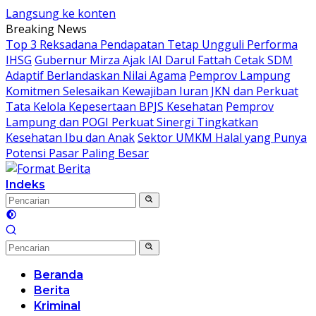
Langsung ke konten
Breaking News
Top 3 Reksadana Pendapatan Tetap Ungguli Performa
IHSG
Gubernur Mirza Ajak IAI Darul Fattah Cetak SDM
Adaptif Berlandaskan Nilai Agama
Pemprov Lampung
Komitmen Selesaikan Kewajiban Iuran JKN dan Perkuat
Tata Kelola Kepesertaan BPJS Kesehatan
Pemprov
Lampung dan POGI Perkuat Sinergi Tingkatkan
Kesehatan Ibu dan Anak
Sektor UMKM Halal yang Punya
Potensi Pasar Paling Besar
Indeks
Beranda
Berita
Kriminal