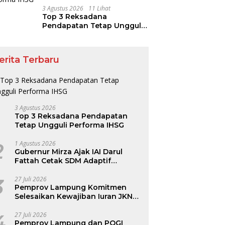
3 Agustus 2026
11 Lihat
Top 3 Reksadana
Pendapatan Tetap Ungguli
Performa IHSG
erita Terbaru
3 Agustus 2026
Top 3 Reksadana Pendapatan
Tetap Ungguli Performa IHSG
2
1 Agustus 2026
Gubernur Mirza Ajak IAI Darul
Fattah Cetak SDM Adaptif
Berlandaskan Nilai Agama
3
27 Juli 2026
Pemprov Lampung Komitmen
Selesaikan Kewajiban Iuran JKN
dan Perkuat Tata Kelola
Kepesertaan BPJS Kesehatan
4
27 Juli 2026
Pemprov Lampung dan POGI