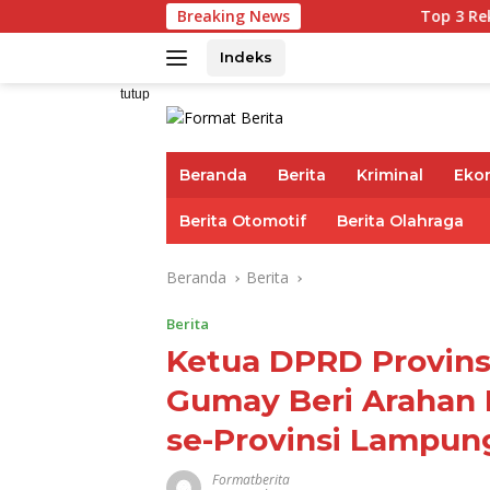
Langsung
Breaking News
Top 3 Reksadana Pendapa
ke
konten
Indeks
tutup
Beranda
Berita
Kriminal
Eko
Berita Otomotif
Berita Olahraga
Beranda
Berita
Berita
Ketua DPRD Provin
Gumay Beri Arahan 
se-Provinsi Lampun
Formatberita