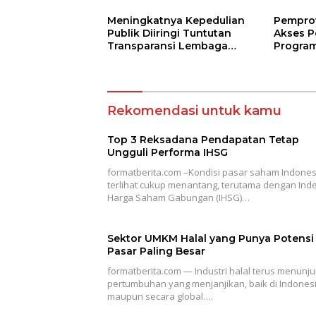
Meningkatnya Kepedulian
Pempro
Publik Diiringi Tuntutan
Akses P
Transparansi Lembaga
Program
Kemanusiaan
Jarak J
Terbuk
Rekomendasi untuk kamu
Top 3 Reksadana Pendapatan Tetap
Ungguli Performa IHSG
formatberita.com –Kondisi pasar saham Indones
terlihat cukup menantang, terutama dengan Ind
Harga Saham Gabungan (IHSG)…
Sektor UMKM Halal yang Punya Potensi
Pasar Paling Besar
formatberita.com — Industri halal terus menunj
pertumbuhan yang menjanjikan, baik di Indones
maupun secara global….