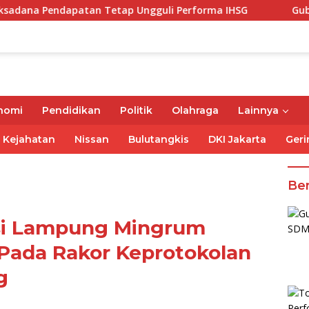
tan Tetap Ungguli Performa IHSG
Gubernur Mirza Ajak
nomi
Pendidikan
Politik
Olahraga
Lainnya
Kejahatan
Nissan
Bulutangkis
DKI Jakarta
Geri
Ber
si Lampung Mingrum
Pada Rakor Keprotokolan
g