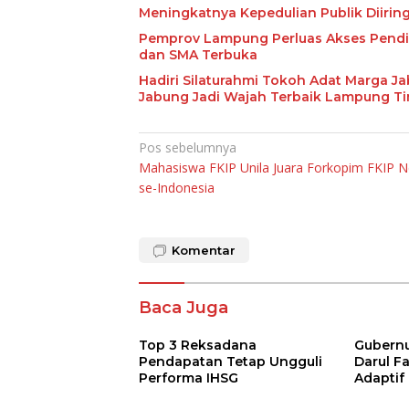
Meningkatnya Kepedulian Publik Diiri
Pemprov Lampung Perluas Akses Pendid
dan SMA Terbuka
Hadiri Silaturahmi Tokoh Adat Marga J
Jabung Jadi Wajah Terbaik Lampung T
Navigasi
Pos sebelumnya
Mahasiswa FKIP Unila Juara Forkopim FKIP N
pos
se-Indonesia
Komentar
Baca Juga
Top 3 Reksadana
Gubernur
Pendapatan Tetap Ungguli
Darul F
Performa IHSG
Adaptif
Agama