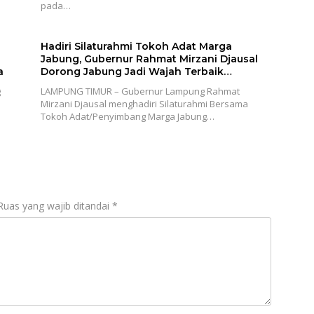
pada…
Hadiri Silaturahmi Tokoh Adat Marga
Jabung, Gubernur Rahmat Mirzani Djausal
a
Dorong Jabung Jadi Wajah Terbaik
Lampung Timur Melalui Penguatan Budaya
g
LAMPUNG TIMUR – Gubernur Lampung Rahmat
dan SDM
Mirzani Djausal menghadiri Silaturahmi Bersama
Tokoh Adat/Penyimbang Marga Jabung…
Ruas yang wajib ditandai
*