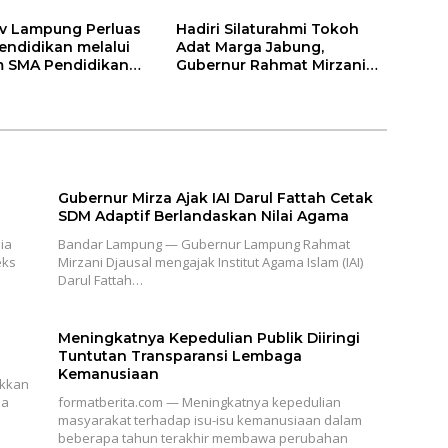
v Lampung Perluas
Hadiri Silaturahmi Tokoh
endidikan melalui
Adat Marga Jabung,
 SMA Pendidikan
Gubernur Rahmat Mirzani
auh dan SMA
Djausal Dorong Jabung Jadi
a
Wajah Terbaik Lampung
Timur Melalui Penguatan
Budaya dan SDM
Gubernur Mirza Ajak IAI Darul Fattah Cetak
SDM Adaptif Berlandaskan Nilai Agama
ia
Bandar Lampung — Gubernur Lampung Rahmat
eks
Mirzani Djausal mengajak Institut Agama Islam (IAI)
Darul Fattah…
Meningkatnya Kepedulian Publik Diiringi
Tuntutan Transparansi Lembaga
Kemanusiaan
ukkan
ia
formatberita.com — Meningkatnya kepedulian
masyarakat terhadap isu-isu kemanusiaan dalam
beberapa tahun terakhir membawa perubahan