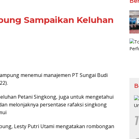
Ber
mpung Sampaikan Keluhan
ampung menemui manajemen PT Sungai Budi
22).
B
eluhan Petani Singkong, juga untuk mengetahui
an melonjaknya persentase rafaksi singkong
mui
1
mpung, Lesty Putri Utami mengatakan rombongan