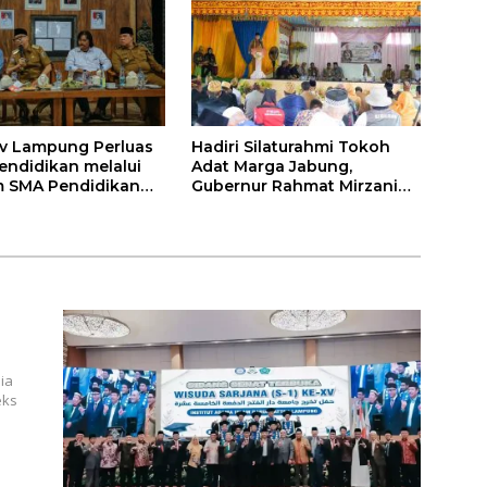
v Lampung Perluas
Hadiri Silaturahmi Tokoh
endidikan melalui
Adat Marga Jabung,
 SMA Pendidikan
Gubernur Rahmat Mirzani
auh dan SMA
Djausal Dorong Jabung Jadi
a
Wajah Terbaik Lampung
Timur Melalui Penguatan
Budaya dan SDM
ia
eks