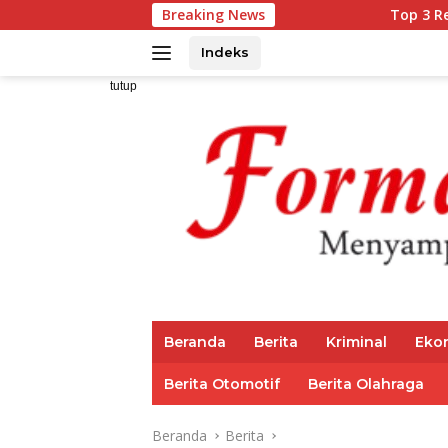
Langsung
Breaking News
Top 3 Reksadana Penda
ke
konten
Indeks
tutup
Beranda
Berita
Kriminal
Eko
Berita Otomotif
Berita Olahraga
Beranda
Berita