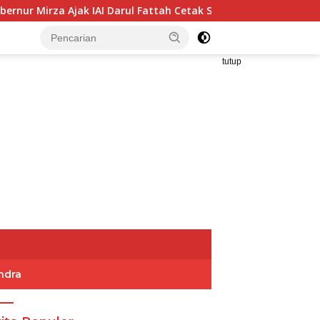
ak IAI Darul Fattah Cetak SDM Adaptif Berlandaskan Nilai Agam
tutup
ndra