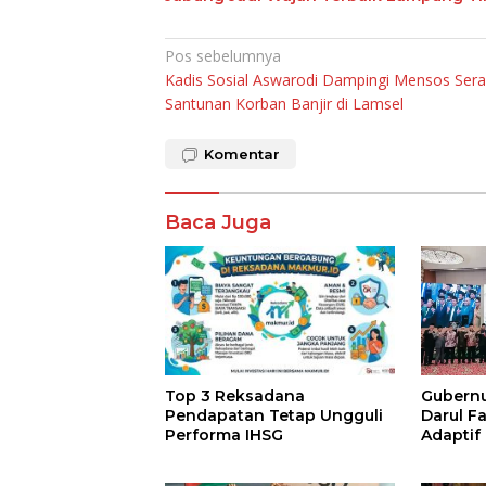
Navigasi
Pos sebelumnya
Kadis Sosial Aswarodi Dampingi Mensos Ser
pos
Santunan Korban Banjir di Lamsel
Komentar
Baca Juga
Top 3 Reksadana
Gubernur
Pendapatan Tetap Ungguli
Darul F
Performa IHSG
Adaptif
Agama