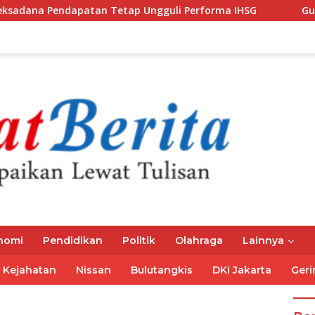
patan Tetap Ungguli Performa IHSG
Gubernur Mirza Aj
nomi
Pendidikan
Politik
Olahraga
Lainnya
Kejahatan
Nissan
Bulutangkis
DKI Jakarta
Geri