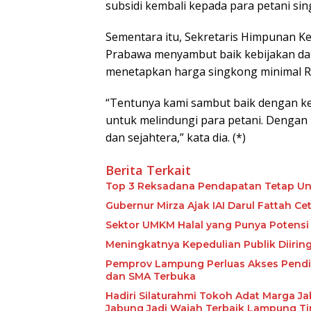
subsidi kembali kepada para petani si
Sementara itu, Sekretaris Himpunan K
Prabawa menyambut baik kebijakan dar
menetapkan harga singkong minimal Rp
“Tentunya kami sambut baik dengan ke
untuk melindungi para petani. Dengan 
dan sejahtera,” kata dia. (*)
Berita Terkait
Top 3 Reksadana Pendapatan Tetap Un
Gubernur Mirza Ajak IAI Darul Fattah C
Sektor UMKM Halal yang Punya Potensi 
Meningkatnya Kepedulian Publik Diiri
Pemprov Lampung Perluas Akses Pendid
dan SMA Terbuka
Hadiri Silaturahmi Tokoh Adat Marga J
Jabung Jadi Wajah Terbaik Lampung T