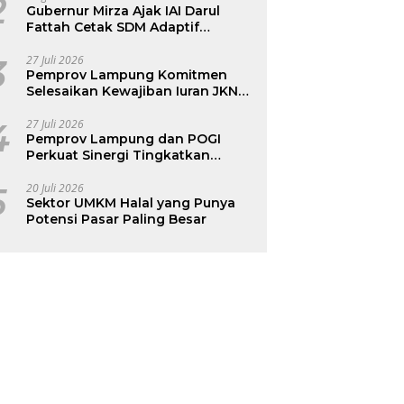
2
Gubernur Mirza Ajak IAI Darul
Fattah Cetak SDM Adaptif
Berlandaskan Nilai Agama
3
27 Juli 2026
Pemprov Lampung Komitmen
Selesaikan Kewajiban Iuran JKN
dan Perkuat Tata Kelola
Kepesertaan BPJS Kesehatan
4
27 Juli 2026
Pemprov Lampung dan POGI
Perkuat Sinergi Tingkatkan
Kesehatan Ibu dan Anak
5
20 Juli 2026
Sektor UMKM Halal yang Punya
Potensi Pasar Paling Besar