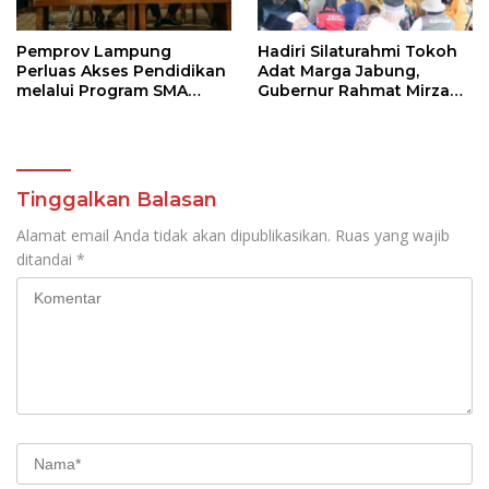
Pemprov Lampung
Hadiri Silaturahmi Tokoh
Perluas Akses Pendidikan
Adat Marga Jabung,
melalui Program SMA
Gubernur Rahmat Mirzani
Pendidikan Jarak Jauh
Djausal Dorong Jabung
dan SMA Terbuka
Jadi Wajah Terbaik
Lampung Timur Melalui
Penguatan Budaya dan
SDM
Tinggalkan Balasan
Alamat email Anda tidak akan dipublikasikan.
Ruas yang wajib
ditandai
*