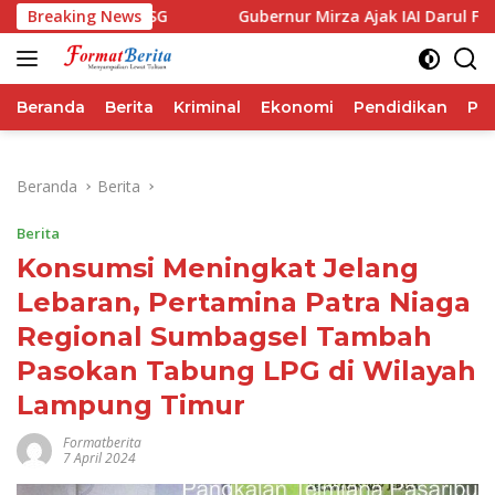
Langsung
rforma IHSG
Breaking News
Gubernur Mirza Ajak IAI Darul Fattah Cet
ke
konten
Beranda
Berita
Kriminal
Ekonomi
Pendidikan
Pol
Beranda
Berita
Berita
Konsumsi Meningkat Jelang
Lebaran, Pertamina Patra Niaga
Regional Sumbagsel Tambah
Pasokan Tabung LPG di Wilayah
Lampung Timur
Formatberita
7 April 2024