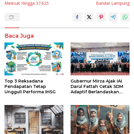
Melesat Hingga 37.625
Bandar Lampung
Baca Juga
Top 3 Reksadana
Gubernur Mirza Ajak IAI
Pendapatan Tetap
Darul Fattah Cetak SDM
Ungguli Performa IHSG
Adaptif Berlandaskan
Nilai Agama