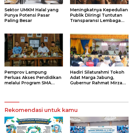
Sektor UMKM Halal yang
Meningkatnya Kepedulian
Punya Potensi Pasar
Publik Diiringi Tuntutan
Paling Besar
Transparansi Lembaga
Kemanusiaan
Pemprov Lampung
Hadiri Silaturahmi Tokoh
Perluas Akses Pendidikan
Adat Marga Jabung,
melalui Program SMA
Gubernur Rahmat Mirzani
Pendidikan Jarak Jauh
Djausal Dorong Jabung
dan SMA Terbuka
Jadi Wajah Terbaik
Lampung Timur Melalui
Penguatan Budaya dan
Rekomendasi untuk kamu
SDM