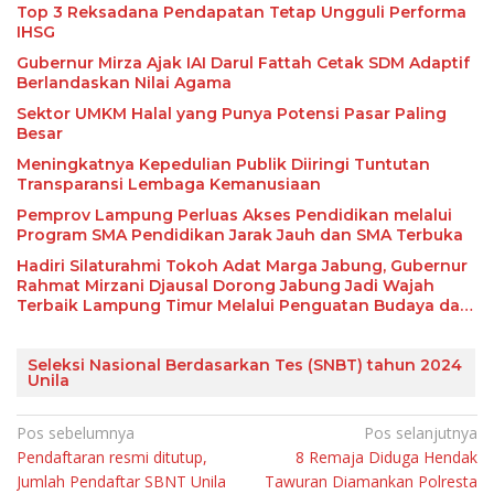
Top 3 Reksadana Pendapatan Tetap Ungguli Performa
IHSG
Gubernur Mirza Ajak IAI Darul Fattah Cetak SDM Adaptif
Berlandaskan Nilai Agama
Sektor UMKM Halal yang Punya Potensi Pasar Paling
Besar
Meningkatnya Kepedulian Publik Diiringi Tuntutan
Transparansi Lembaga Kemanusiaan
Pemprov Lampung Perluas Akses Pendidikan melalui
Program SMA Pendidikan Jarak Jauh dan SMA Terbuka
Hadiri Silaturahmi Tokoh Adat Marga Jabung, Gubernur
Rahmat Mirzani Djausal Dorong Jabung Jadi Wajah
Terbaik Lampung Timur Melalui Penguatan Budaya dan
SDM
Seleksi Nasional Berdasarkan Tes (SNBT) tahun 2024
Unila
Navigasi
Pos sebelumnya
Pos selanjutnya
Pendaftaran resmi ditutup,
8 Remaja Diduga Hendak
pos
Jumlah Pendaftar SBNT Unila
Tawuran Diamankan Polresta