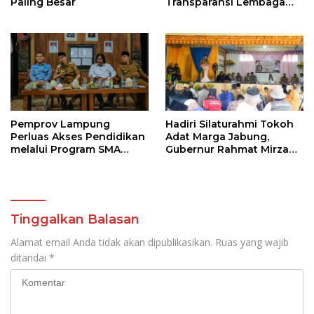
Paling Besar
Transparansi Lembaga
Kemanusiaan
Pemprov Lampung
Hadiri Silaturahmi Tokoh
Perluas Akses Pendidikan
Adat Marga Jabung,
melalui Program SMA
Gubernur Rahmat Mirzani
Pendidikan Jarak Jauh
Djausal Dorong Jabung
dan SMA Terbuka
Jadi Wajah Terbaik
Lampung Timur Melalui
Penguatan Budaya dan
SDM
Tinggalkan Balasan
Alamat email Anda tidak akan dipublikasikan.
Ruas yang wajib
ditandai
*