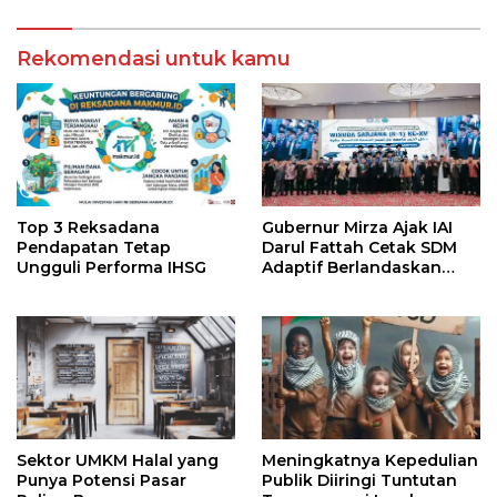
Lampung Timur Melalui
Penguatan Budaya dan
Rekomendasi untuk kamu
SDM
Top 3 Reksadana
Gubernur Mirza Ajak IAI
Pendapatan Tetap
Darul Fattah Cetak SDM
Ungguli Performa IHSG
Adaptif Berlandaskan
Nilai Agama
Sektor UMKM Halal yang
Meningkatnya Kepedulian
Punya Potensi Pasar
Publik Diiringi Tuntutan