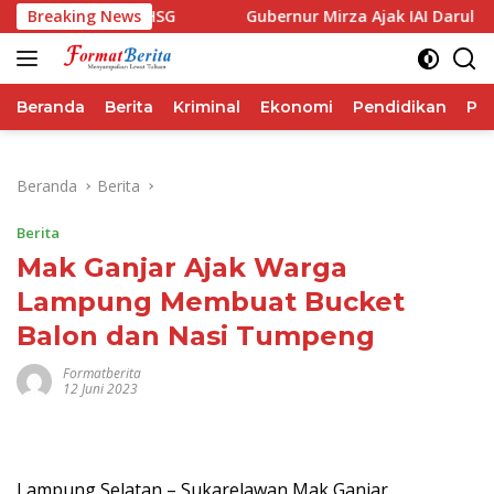
Langsung
Performa IHSG
Breaking News
Gubernur Mirza Ajak IAI Darul Fattah C
ke
konten
Beranda
Berita
Kriminal
Ekonomi
Pendidikan
Pol
Beranda
Berita
Berita
Mak Ganjar Ajak Warga
Lampung Membuat Bucket
Balon dan Nasi Tumpeng
Formatberita
12 Juni 2023
Lampung Selatan – Sukarelawan Mak Ganjar