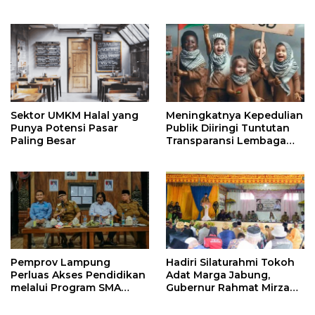
Nilai Agama
Sektor UMKM Halal yang
Meningkatnya Kepedulian
Punya Potensi Pasar
Publik Diiringi Tuntutan
Paling Besar
Transparansi Lembaga
Kemanusiaan
Pemprov Lampung
Hadiri Silaturahmi Tokoh
Perluas Akses Pendidikan
Adat Marga Jabung,
melalui Program SMA
Gubernur Rahmat Mirzani
Pendidikan Jarak Jauh
Djausal Dorong Jabung
dan SMA Terbuka
Jadi Wajah Terbaik