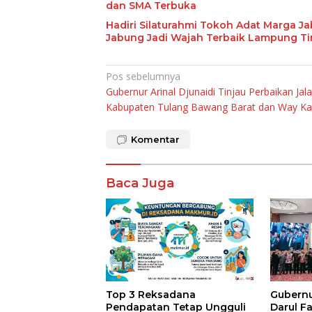
dan SMA Terbuka
Hadiri Silaturahmi Tokoh Adat Marga J
Jabung Jadi Wajah Terbaik Lampung T
Navigasi
Pos sebelumnya
Gubernur Arinal Djunaidi Tinjau Perbaikan Jala
pos
Kabupaten Tulang Bawang Barat dan Way K
Komentar
Baca Juga
Top 3 Reksadana
Gubernur
Pendapatan Tetap Ungguli
Darul F