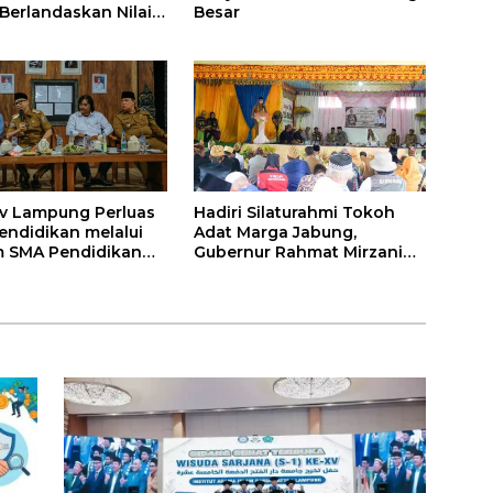
 Berlandaskan Nilai
Besar
v Lampung Perluas
Hadiri Silaturahmi Tokoh
endidikan melalui
Adat Marga Jabung,
 SMA Pendidikan
Gubernur Rahmat Mirzani
auh dan SMA
Djausal Dorong Jabung Jadi
a
Wajah Terbaik Lampung
Timur Melalui Penguatan
Budaya dan SDM