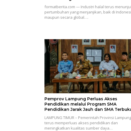
formatberita.com — Industri halal terus menunj
pertumbuhan yang menjanjikan, baik di Indones
maupun secara global….
Pemprov Lampung Perluas Akses
Pendidikan melalui Program SMA
Pendidikan Jarak Jauh dan SMA Terbuk
LAMPUNG TIMUR – Pemerintah Provinsi Lampun
terus memperluas akses pendidikan dan
meningkatkan kualitas sumber daya…