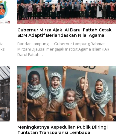
Gubernur Mirza Ajak IAI Darul Fattah Cetak
SDM Adaptif Berlandaskan Nilai Agama
ia
Bandar Lampung — Gubernur Lampung Rahmat
eks
Mirzani Djausal mengajak Institut Agama Islam (IAI)
Darul Fattah…
Meningkatnya Kepedulian Publik Diiringi
Tuntutan Transparansi Lembaga