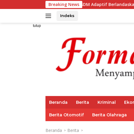
Langsung
Darul Fattah Cetak SDM Adaptif Berlandaskan Nilai Agama
Breaking News
ke
konten
Indeks
tutup
Beranda
Berita
Kriminal
Eko
Berita Otomotif
Berita Olahraga
Beranda
Berita