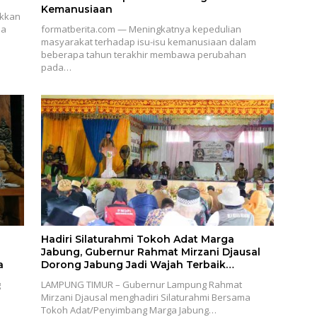
Kemanusiaan
ukkan
ia
formatberita.com — Meningkatnya kepedulian
masyarakat terhadap isu-isu kemanusiaan dalam
beberapa tahun terakhir membawa perubahan
pada…
Hadiri Silaturahmi Tokoh Adat Marga
Jabung, Gubernur Rahmat Mirzani Djausal
a
Dorong Jabung Jadi Wajah Terbaik
Lampung Timur Melalui Penguatan Budaya
g
LAMPUNG TIMUR – Gubernur Lampung Rahmat
dan SDM
Mirzani Djausal menghadiri Silaturahmi Bersama
Tokoh Adat/Penyimbang Marga Jabung…