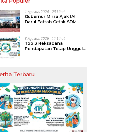
ita Populer
1 Agustus 2026
25 Lihat
Gubernur Mirza Ajak IAI
Darul Fattah Cetak SDM
Adaptif Berlandaskan Nilai
Agama
3 Agustus 2026
11 Lihat
Top 3 Reksadana
Pendapatan Tetap Ungguli
Performa IHSG
erita Terbaru