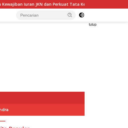
dan Perkuat Tata Kelola Kepesertaan BPJS Kesehatan
tutup
ndra