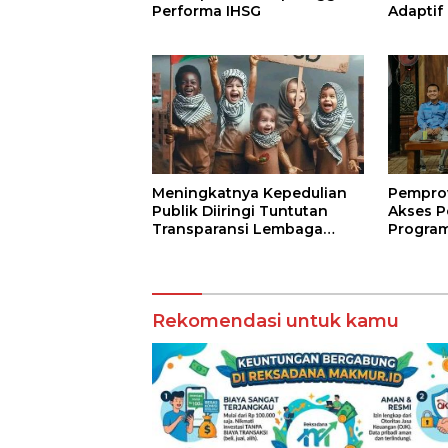
Performa IHSG
Adaptif
Agama
Meningkatnya Kepedulian
Pempro
Publik Diiringi Tuntutan
Akses P
Transparansi Lembaga
Program
Kemanusiaan
Jarak J
Terbuk
Rekomendasi untuk kamu