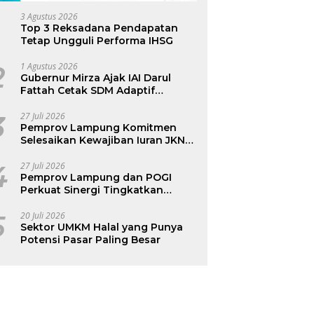
3 Agustus 2026
Top 3 Reksadana Pendapatan
Tetap Ungguli Performa IHSG
2
1 Agustus 2026
Gubernur Mirza Ajak IAI Darul
Fattah Cetak SDM Adaptif
Berlandaskan Nilai Agama
3
27 Juli 2026
Pemprov Lampung Komitmen
Selesaikan Kewajiban Iuran JKN
dan Perkuat Tata Kelola
Kepesertaan BPJS Kesehatan
4
27 Juli 2026
Pemprov Lampung dan POGI
Perkuat Sinergi Tingkatkan
Kesehatan Ibu dan Anak
5
20 Juli 2026
Sektor UMKM Halal yang Punya
Potensi Pasar Paling Besar