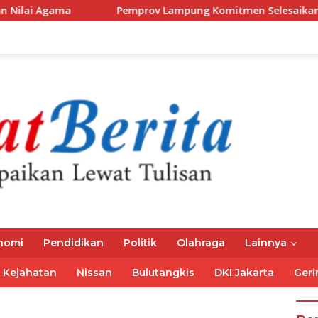
Pemprov Lampung Komitmen Selesaikan Kewajiban Iuran JKN 
nomi
Pendidikan
Politik
Olahraga
Lainnya
Kejahatan
Nissan
Bulutangkis
DKI Jakarta
Geri