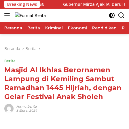
Langsung
i Performa IHSG
Breaking News
Gubernur Mirza Ajak IAI Darul Fattah
ke
konten
Beranda
Berita
Kriminal
Ekonomi
Pendidikan
Pol
Beranda
Berita
Berita
Masjid Al Ikhlas Berornamen
Lampung di Kemiling Sambut
Ramadhan 1445 Hijriah, dengan
Gelar Festival Anak Sholeh
Formatberita
3 Maret 2024