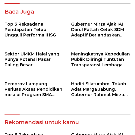
Baca Juga
Top 3 Reksadana
Gubernur Mirza Ajak IAI
Pendapatan Tetap
Darul Fattah Cetak SDM
Ungguli Performa IHSG
Adaptif Berlandaskan
Nilai Agama
Sektor UMKM Halal yang
Meningkatnya Kepedulian
Punya Potensi Pasar
Publik Diiringi Tuntutan
Paling Besar
Transparansi Lembaga
Kemanusiaan
Pemprov Lampung
Hadiri Silaturahmi Tokoh
Perluas Akses Pendidikan
Adat Marga Jabung,
melalui Program SMA
Gubernur Rahmat Mirzani
Pendidikan Jarak Jauh
Djausal Dorong Jabung
dan SMA Terbuka
Jadi Wajah Terbaik
Lampung Timur Melalui
Penguatan Budaya dan
Rekomendasi untuk kamu
SDM
Top 3 Reksadana
Gubernur Mirza Ajak IAI