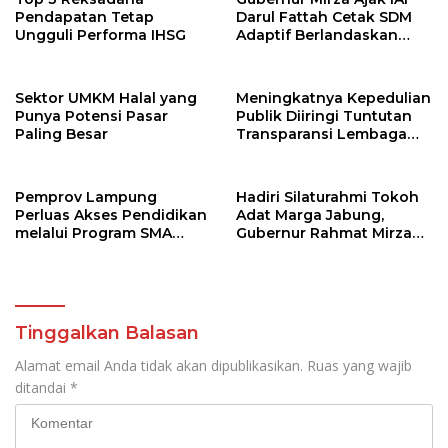
Pendapatan Tetap
Darul Fattah Cetak SDM
Ungguli Performa IHSG
Adaptif Berlandaskan
Nilai Agama
Sektor UMKM Halal yang
Meningkatnya Kepedulian
Punya Potensi Pasar
Publik Diiringi Tuntutan
Paling Besar
Transparansi Lembaga
Kemanusiaan
Pemprov Lampung
Hadiri Silaturahmi Tokoh
Perluas Akses Pendidikan
Adat Marga Jabung,
melalui Program SMA
Gubernur Rahmat Mirzani
Pendidikan Jarak Jauh
Djausal Dorong Jabung
dan SMA Terbuka
Jadi Wajah Terbaik
Lampung Timur Melalui
Penguatan Budaya dan
SDM
Tinggalkan Balasan
Alamat email Anda tidak akan dipublikasikan.
Ruas yang wajib
ditandai
*