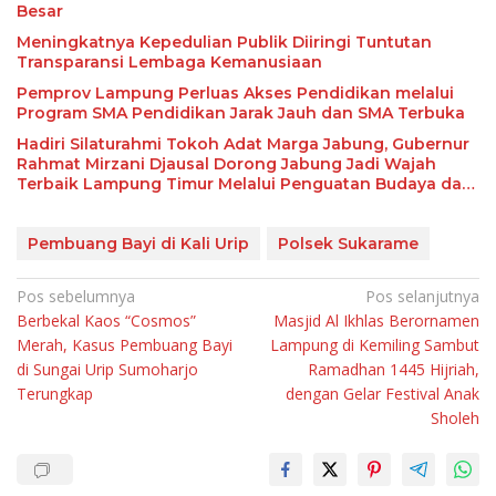
Besar
Meningkatnya Kepedulian Publik Diiringi Tuntutan
Transparansi Lembaga Kemanusiaan
Pemprov Lampung Perluas Akses Pendidikan melalui
Program SMA Pendidikan Jarak Jauh dan SMA Terbuka
Hadiri Silaturahmi Tokoh Adat Marga Jabung, Gubernur
Rahmat Mirzani Djausal Dorong Jabung Jadi Wajah
Terbaik Lampung Timur Melalui Penguatan Budaya dan
SDM
Pembuang Bayi di Kali Urip
Polsek Sukarame
Navigasi
Pos sebelumnya
Pos selanjutnya
Berbekal Kaos “Cosmos”
Masjid Al Ikhlas Berornamen
pos
Merah, Kasus Pembuang Bayi
Lampung di Kemiling Sambut
di Sungai Urip Sumoharjo
Ramadhan 1445 Hijriah,
Terungkap
dengan Gelar Festival Anak
Sholeh