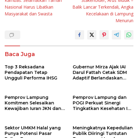
Kambas: Selamatkan Taman
Stakeholder, Arus Mudik –
Nasional Harus Libatkan
Balik Lancar Terkendali, Angka
Masyarakat dan Swasta
Kecelakaan di Lampung
Menurun
Baca Juga
Top 3 Reksadana
Gubernur Mirza Ajak IAI
Pendapatan Tetap
Darul Fattah Cetak SDM
Ungguli Performa IHSG
Adaptif Berlandaskan
Nilai Agama
Pemprov Lampung
Pemprov Lampung dan
Komitmen Selesaikan
POGI Perkuat Sinergi
Kewajiban Iuran JKN dan
Tingkatkan Kesehatan Ibu
Perkuat Tata Kelola
dan Anak
Kepesertaan BPJS
Kesehatan
Sektor UMKM Halal yang
Meningkatnya Kepedulian
Punya Potensi Pasar
Publik Diiringi Tuntutan