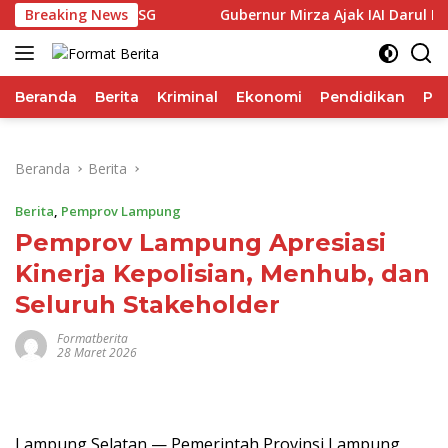
Langsung
i Performa IHSG
Breaking News
Gubernur Mirza Ajak IAI Darul Fattah
ke
konten
Beranda
Berita
Kriminal
Ekonomi
Pendidikan
Pol
Beranda
Berita
Berita
,
Pemprov Lampung
Pemprov Lampung Apresiasi
Kinerja Kepolisian, Menhub, dan
Seluruh Stakeholder
Formatberita
28 Maret 2026
Lampung Selatan — Pemerintah Provinsi Lampung