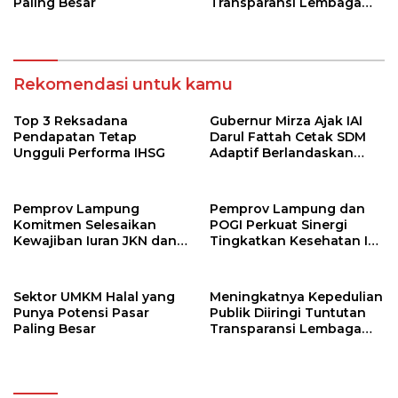
Paling Besar
Transparansi Lembaga
Kemanusiaan
Rekomendasi untuk kamu
Top 3 Reksadana
Gubernur Mirza Ajak IAI
Pendapatan Tetap
Darul Fattah Cetak SDM
Ungguli Performa IHSG
Adaptif Berlandaskan
Nilai Agama
Pemprov Lampung
Pemprov Lampung dan
Komitmen Selesaikan
POGI Perkuat Sinergi
Kewajiban Iuran JKN dan
Tingkatkan Kesehatan Ibu
Perkuat Tata Kelola
dan Anak
Kepesertaan BPJS
Kesehatan
Sektor UMKM Halal yang
Meningkatnya Kepedulian
Punya Potensi Pasar
Publik Diiringi Tuntutan
Paling Besar
Transparansi Lembaga
Kemanusiaan