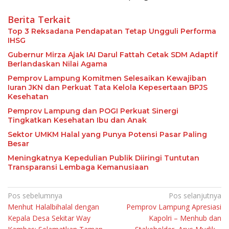
Berita Terkait
Top 3 Reksadana Pendapatan Tetap Ungguli Performa
IHSG
Gubernur Mirza Ajak IAI Darul Fattah Cetak SDM Adaptif
Berlandaskan Nilai Agama
Pemprov Lampung Komitmen Selesaikan Kewajiban
Iuran JKN dan Perkuat Tata Kelola Kepesertaan BPJS
Kesehatan
Pemprov Lampung dan POGI Perkuat Sinergi
Tingkatkan Kesehatan Ibu dan Anak
Sektor UMKM Halal yang Punya Potensi Pasar Paling
Besar
Meningkatnya Kepedulian Publik Diiringi Tuntutan
Transparansi Lembaga Kemanusiaan
Navigasi
Pos sebelumnya
Pos selanjutnya
Menhut Halalbihalal dengan
Pemprov Lampung Apresiasi
pos
Kepala Desa Sekitar Way
Kapolri – Menhub dan