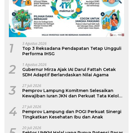
1
3 Agustus 2026
Top 3 Reksadana Pendapatan Tetap Ungguli
Performa IHSG
2
1 Agustus 2026
Gubernur Mirza Ajak IAI Darul Fattah Cetak
SDM Adaptif Berlandaskan Nilai Agama
3
27 Juli 2026
Pemprov Lampung Komitmen Selesaikan
Kewajiban Iuran JKN dan Perkuat Tata Kelola
Kepesertaan BPJS Kesehatan
4
27 Juli 2026
Pemprov Lampung dan POGI Perkuat Sinergi
Tingkatkan Kesehatan Ibu dan Anak
5
20 Juli 2026
Sektor UMKM Halal yang Punya Potensi Pasar