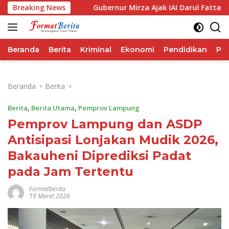
Langsung
a IHSG
Breaking News
Gubernur Mirza Ajak IAI Darul Fattah Cetak SD
ke
konten
Beranda
Berita
Kriminal
Ekonomi
Pendidikan
Pol
Beranda
Berita
Berita
,
Berita Utama
,
Pemprov Lampung
Pemprov Lampung dan ASDP
Antisipasi Lonjakan Mudik 2026,
Bakauheni Diprediksi Padat
pada Jam Tertentu
Formatberita
19 Maret 2026