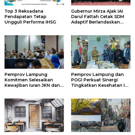
Top 3 Reksadana
Gubernur Mirza Ajak IAI
Pendapatan Tetap
Darul Fattah Cetak SDM
Ungguli Performa IHSG
Adaptif Berlandaskan
Nilai Agama
Pemprov Lampung
Pemprov Lampung dan
Komitmen Selesaikan
POGI Perkuat Sinergi
Kewajiban Iuran JKN dan
Tingkatkan Kesehatan Ibu
Perkuat Tata Kelola
dan Anak
Kepesertaan BPJS
Kesehatan