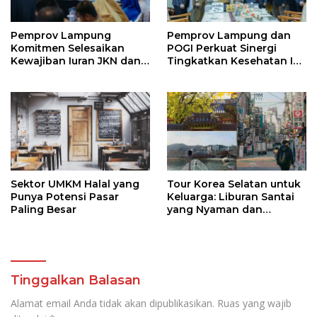
Pemprov Lampung
Pemprov Lampung dan
Komitmen Selesaikan
POGI Perkuat Sinergi
Kewajiban Iuran JKN dan
Tingkatkan Kesehatan Ibu
Perkuat Tata Kelola
dan Anak
Kepesertaan BPJS
Kesehatan
Sektor UMKM Halal yang
Tour Korea Selatan untuk
Punya Potensi Pasar
Keluarga: Liburan Santai
Paling Besar
yang Nyaman dan
Berkesan
Tinggalkan Balasan
Alamat email Anda tidak akan dipublikasikan.
Ruas yang wajib