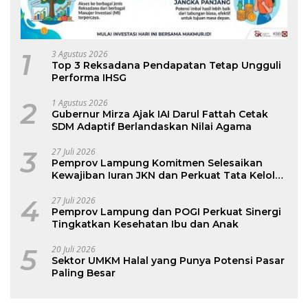
1
3 Agustus 2026
Top 3 Reksadana Pendapatan Tetap Ungguli
Performa IHSG
2
1 Agustus 2026
Gubernur Mirza Ajak IAI Darul Fattah Cetak
SDM Adaptif Berlandaskan Nilai Agama
3
27 Juli 2026
Pemprov Lampung Komitmen Selesaikan
Kewajiban Iuran JKN dan Perkuat Tata Kelola
Kepesertaan BPJS Kesehatan
4
27 Juli 2026
Pemprov Lampung dan POGI Perkuat Sinergi
Tingkatkan Kesehatan Ibu dan Anak
5
20 Juli 2026
Sektor UMKM Halal yang Punya Potensi Pasar
Paling Besar