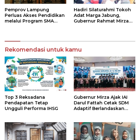
Pemprov Lampung
Hadiri Silaturahmi Tokoh
Perluas Akses Pendidikan
Adat Marga Jabung,
melalui Program SMA
Gubernur Rahmat Mirzani
Pendidikan Jarak Jauh
Djausal Dorong Jabung
dan SMA Terbuka
Jadi Wajah Terbaik
Lampung Timur Melalui
Penguatan Budaya dan
Rekomendasi untuk kamu
SDM
Top 3 Reksadana
Gubernur Mirza Ajak IAI
Pendapatan Tetap
Darul Fattah Cetak SDM
Ungguli Performa IHSG
Adaptif Berlandaskan
Nilai Agama