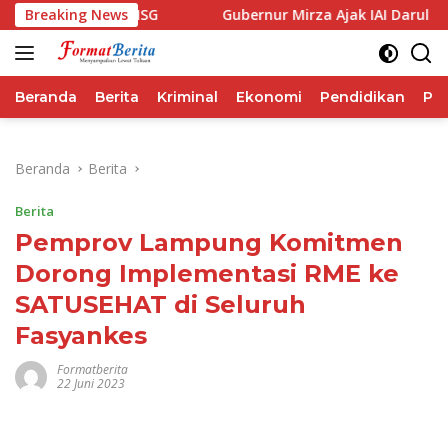
Langsung
erforma IHSG
Breaking News
Gubernur Mirza Ajak IAI Darul Fattah Ce
ke
konten
Beranda
Berita
Kriminal
Ekonomi
Pendidikan
Pol
Beranda
Berita
Berita
Pemprov Lampung Komitmen
Dorong Implementasi RME ke
SATUSEHAT di Seluruh
Fasyankes
Formatberita
22 Juni 2023