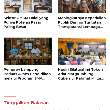
Sektor UMKM Halal yang
Meningkatnya Kepedulian
Punya Potensi Pasar
Publik Diiringi Tuntutan
Paling Besar
Transparansi Lembaga
Kemanusiaan
Pemprov Lampung
Hadiri Silaturahmi Tokoh
Perluas Akses Pendidikan
Adat Marga Jabung,
melalui Program SMA
Gubernur Rahmat Mirzani
Pendidikan Jarak Jauh
Djausal Dorong Jabung
dan SMA Terbuka
Jadi Wajah Terbaik
Lampung Timur Melalui
Penguatan Budaya dan
SDM
Tinggalkan Balasan