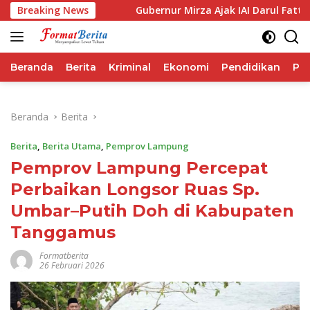
Langsung
orma IHSG
Breaking News
Gubernur Mirza Ajak IAI Darul Fattah Cetak 
ke
konten
Beranda
Berita
Kriminal
Ekonomi
Pendidikan
Pol
Beranda
Berita
Berita
,
Berita Utama
,
Pemprov Lampung
Pemprov Lampung Percepat
Perbaikan Longsor Ruas Sp.
Umbar–Putih Doh di Kabupaten
Tanggamus
Formatberita
26 Februari 2026