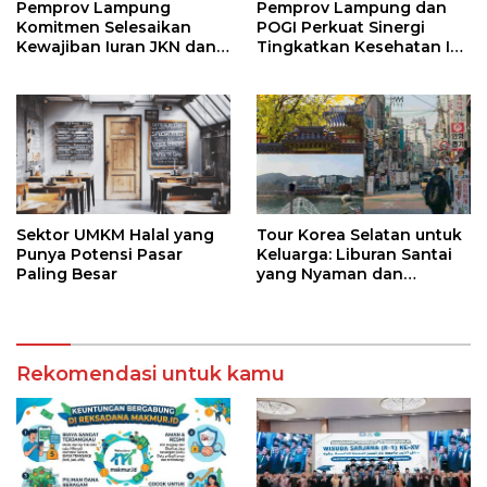
Pemprov Lampung
Pemprov Lampung dan
Komitmen Selesaikan
POGI Perkuat Sinergi
Kewajiban Iuran JKN dan
Tingkatkan Kesehatan Ibu
Perkuat Tata Kelola
dan Anak
Kepesertaan BPJS
Kesehatan
Sektor UMKM Halal yang
Tour Korea Selatan untuk
Punya Potensi Pasar
Keluarga: Liburan Santai
Paling Besar
yang Nyaman dan
Berkesan
Rekomendasi untuk kamu