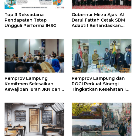
Top 3 Reksadana
Gubernur Mirza Ajak IAI
Pendapatan Tetap
Darul Fattah Cetak SDM
Ungguli Performa IHSG
Adaptif Berlandaskan
Nilai Agama
Pemprov Lampung
Pemprov Lampung dan
Komitmen Selesaikan
POGI Perkuat Sinergi
Kewajiban Iuran JKN dan
Tingkatkan Kesehatan Ibu
Perkuat Tata Kelola
dan Anak
Kepesertaan BPJS
Kesehatan