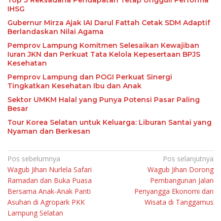
IHSG
Gubernur Mirza Ajak IAI Darul Fattah Cetak SDM Adaptif
Berlandaskan Nilai Agama
Pemprov Lampung Komitmen Selesaikan Kewajiban
Iuran JKN dan Perkuat Tata Kelola Kepesertaan BPJS
Kesehatan
Pemprov Lampung dan POGI Perkuat Sinergi
Tingkatkan Kesehatan Ibu dan Anak
Sektor UMKM Halal yang Punya Potensi Pasar Paling
Besar
Tour Korea Selatan untuk Keluarga: Liburan Santai yang
Nyaman dan Berkesan
Navigasi
Pos sebelumnya
Pos selanjutnya
Wagub Jihan Nurlela Safari
Wagub Jihan Dorong
pos
Ramadan dan Buka Puasa
Pembangunan Jalan
Bersama Anak-Anak Panti
Penyangga Ekonomi dan
Asuhan di Agropark PKK
Wisata di Tanggamus
Lampung Selatan