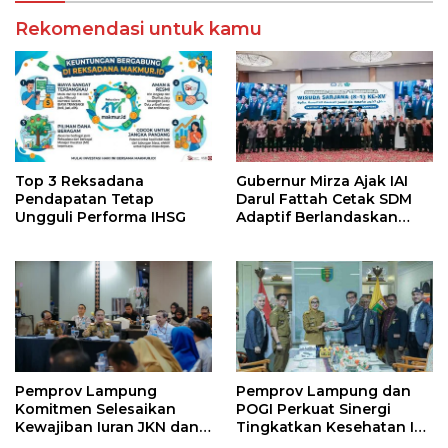
Rekomendasi untuk kamu
Top 3 Reksadana
Gubernur Mirza Ajak IAI
Pendapatan Tetap
Darul Fattah Cetak SDM
Ungguli Performa IHSG
Adaptif Berlandaskan
Nilai Agama
Pemprov Lampung
Pemprov Lampung dan
Komitmen Selesaikan
POGI Perkuat Sinergi
Kewajiban Iuran JKN dan
Tingkatkan Kesehatan Ibu
Perkuat Tata Kelola
dan Anak