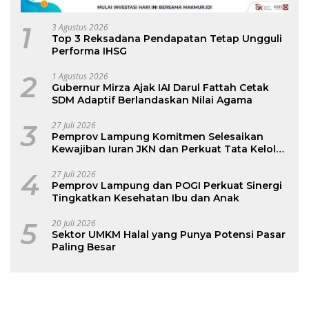
1
3 Agustus 2026
Top 3 Reksadana Pendapatan Tetap Ungguli
Performa IHSG
2
1 Agustus 2026
Gubernur Mirza Ajak IAI Darul Fattah Cetak
SDM Adaptif Berlandaskan Nilai Agama
3
27 Juli 2026
Pemprov Lampung Komitmen Selesaikan
Kewajiban Iuran JKN dan Perkuat Tata Kelola
Kepesertaan BPJS Kesehatan
4
27 Juli 2026
Pemprov Lampung dan POGI Perkuat Sinergi
Tingkatkan Kesehatan Ibu dan Anak
5
20 Juli 2026
Sektor UMKM Halal yang Punya Potensi Pasar
Paling Besar