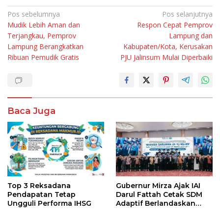
Navigasi
Pos sebelumnya
Pos selanjutnya
Mudik Lebih Aman dan
Respon Cepat Pemprov
pos
Terjangkau, Pemprov
Lampung dan
Lampung Berangkatkan
Kabupaten/Kota, Kerusakan
Ribuan Pemudik Gratis
PJU Jalinsum Mulai Diperbaiki
Baca Juga
Top 3 Reksadana
Gubernur Mirza Ajak IAI
Pendapatan Tetap
Darul Fattah Cetak SDM
Ungguli Performa IHSG
Adaptif Berlandaskan
Nilai Agama