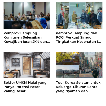
Pemprov Lampung
Pemprov Lampung dan
Komitmen Selesaikan
POGI Perkuat Sinergi
Kewajiban Iuran JKN dan
Tingkatkan Kesehatan Ibu
Perkuat Tata Kelola
dan Anak
Kepesertaan BPJS
Kesehatan
Sektor UMKM Halal yang
Tour Korea Selatan untuk
Punya Potensi Pasar
Keluarga: Liburan Santai
Paling Besar
yang Nyaman dan
Berkesan