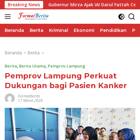
Langsung
SG
Breaking News
Gubernur Mirza Ajak IAI Darul Fattah Cetak SDM Ada
ke
konten
Beranda
Berita
Kriminal
Ekonomi
Pendidikan
Pol
Beranda
Berita
Berita
,
Berita Utama
,
Pemprov Lampung
Pemprov Lampung Perkuat
Dukungan bagi Pasien Kanker
Formatberita
17 Maret 2026