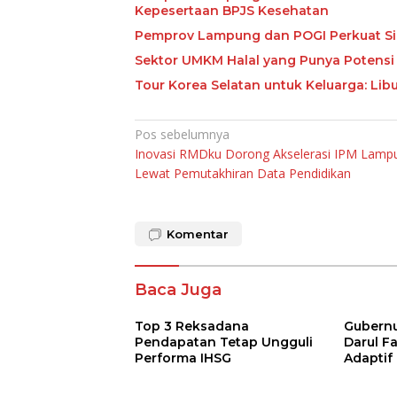
Kepesertaan BPJS Kesehatan
Pemprov Lampung dan POGI Perkuat Si
Sektor UMKM Halal yang Punya Potensi 
Tour Korea Selatan untuk Keluarga: Li
Navigasi
Pos sebelumnya
Inovasi RMDku Dorong Akselerasi IPM Lamp
pos
Lewat Pemutakhiran Data Pendidikan
Komentar
Baca Juga
Top 3 Reksadana
Gubernur
Pendapatan Tetap Ungguli
Darul F
Performa IHSG
Adaptif
Agama