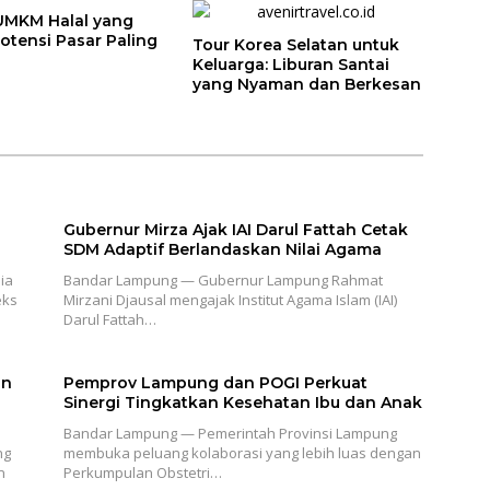
Kesehatan
UMKM Halal yang
otensi Pasar Paling
Tour Korea Selatan untuk
Keluarga: Liburan Santai
yang Nyaman dan Berkesan
Gubernur Mirza Ajak IAI Darul Fattah Cetak
SDM Adaptif Berlandaskan Nilai Agama
ia
Bandar Lampung — Gubernur Lampung Rahmat
eks
Mirzani Djausal mengajak Institut Agama Islam (IAI)
Darul Fattah…
an
Pemprov Lampung dan POGI Perkuat
Sinergi Tingkatkan Kesehatan Ibu dan Anak
Bandar Lampung — Pemerintah Provinsi Lampung
ng
membuka peluang kolaborasi yang lebih luas dengan
n
Perkumpulan Obstetri…