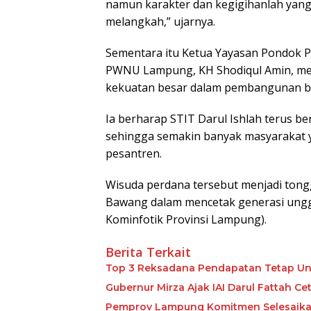
namun karakter dan kegigihanlah yan
melangkah,” ujarnya.
Sementara itu Ketua Yayasan Pondok Pe
PWNU Lampung, KH Shodiqul Amin, men
kekuatan besar dalam pembangunan ban
Ia berharap STIT Darul Ishlah terus b
sehingga semakin banyak masyarakat 
pesantren.
Wisuda perdana tersebut menjadi tongg
Bawang dalam mencetak generasi unggu
Kominfotik Provinsi Lampung).
Berita Terkait
Top 3 Reksadana Pendapatan Tetap Un
Gubernur Mirza Ajak IAI Darul Fattah C
Pemprov Lampung Komitmen Selesaikan 