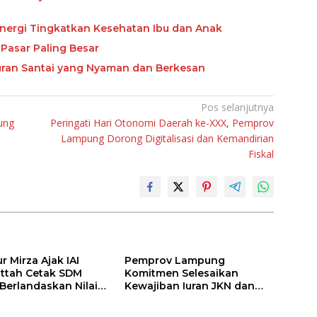
nergi Tingkatkan Kesehatan Ibu dan Anak
Pasar Paling Besar
buran Santai yang Nyaman dan Berkesan
Pos selanjutnya
ung
Peringati Hari Otonomi Daerah ke-XXX, Pemprov
Lampung Dorong Digitalisasi dan Kemandirian
Fiskal
 Mirza Ajak IAI
Pemprov Lampung
attah Cetak SDM
Komitmen Selesaikan
 Berlandaskan Nilai
Kewajiban Iuran JKN dan
Perkuat Tata Kelola
Kepesertaan BPJS