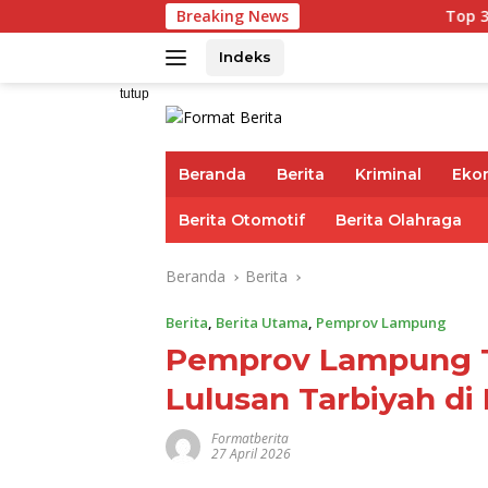
Langsung
Breaking News
Top 3 Reksadana
ke
konten
Indeks
tutup
Beranda
Berita
Kriminal
Eko
Berita Otomotif
Berita Olahraga
Beranda
Berita
Berita
,
Berita Utama
,
Pemprov Lampung
Pemprov Lampung T
Lulusan Tarbiyah di
Formatberita
27 April 2026