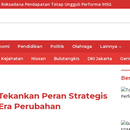
 Pendapatan Tetap Ungguli Performa IHSG
Gubernur M
nomi
Pendidikan
Politik
Olahraga
Lainnya
Kejahatan
Nissan
Bulutangkis
DKI Jakarta
Geri
Ber
ekankan Peran Strategis
 Era Perubahan