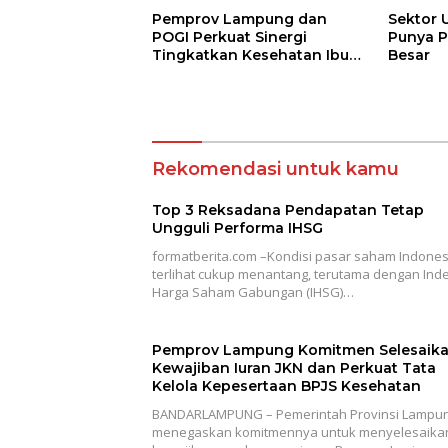
Pemprov Lampung dan
Sektor 
POGI Perkuat Sinergi
Punya P
Tingkatkan Kesehatan Ibu
Besar
dan Anak
Rekomendasi untuk kamu
Top 3 Reksadana Pendapatan Tetap
Ungguli Performa IHSG
formatberita.com –Kondisi pasar saham Indones
terlihat cukup menantang, terutama dengan Ind
Harga Saham Gabungan (IHSG)…
Pemprov Lampung Komitmen Selesaik
Kewajiban Iuran JKN dan Perkuat Tata
Kelola Kepesertaan BPJS Kesehatan
BANDARLAMPUNG – Pemerintah Provinsi Lampu
menegaskan komitmennya untuk menyelesaika