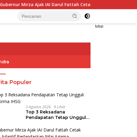
irza Ajak IAI Darul Fattah Cetak SDM Adaptif Berlandaskan Nil
tutup
ndra
ita Populer
3 Agustus 2026
9 Lihat
Top 3 Reksadana
Pendapatan Tetap Ungguli
Performa IHSG