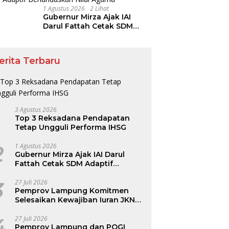
1 Agustus 2026
2 Lihat
Gubernur Mirza Ajak IAI
Darul Fattah Cetak SDM
Adaptif Berlandaskan Nilai
Agama
erita Terbaru
3 Agustus 2026
Top 3 Reksadana Pendapatan
Tetap Ungguli Performa IHSG
2
1 Agustus 2026
Gubernur Mirza Ajak IAI Darul
Fattah Cetak SDM Adaptif
Berlandaskan Nilai Agama
3
27 Juli 2026
Pemprov Lampung Komitmen
Selesaikan Kewajiban Iuran JKN
dan Perkuat Tata Kelola
Kepesertaan BPJS Kesehatan
4
27 Juli 2026
Pemprov Lampung dan POGI