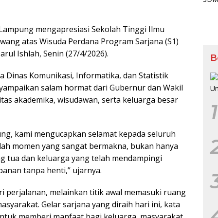
 Lampung mengapresiasi Sekolah Tinggi Ilmu
awang atas Wisuda Perdana Program Sarjana (S1)
rul Ishlah, Senin (27/4/2026).
B
 Dinas Komunikasi, Informatika, dan Statistik
nyampaikan salam hormat dari Gubernur dan Wakil
tas akademika, wisudawan, serta keluarga besar
1
ung, kami mengucapkan selamat kepada seluruh
dalah momen yang sangat bermakna, bukan hanya
ang tua dan keluarga yang telah mendampingi
anan tanpa henti,” ujarnya.
i perjalanan, melainkan titik awal memasuki ruang
syarakat. Gelar sarjana yang diraih hari ini, kata
ntuk memberi manfaat bagi keluarga, masyarakat,