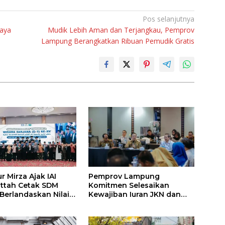
Pos selanjutnya
paya
Mudik Lebih Aman dan Terjangkau, Pemprov
Lampung Berangkatkan Ribuan Pemudik Gratis
Pemprov Lampung
 Mirza Ajak IAI
Komitmen Selesaikan
attah Cetak SDM
Kewajiban Iuran JKN dan
 Berlandaskan Nilai
Perkuat Tata Kelola
Kepesertaan BPJS
Kesehatan