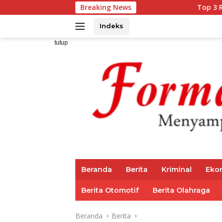
Langsung
Breaking News
Top 3 Reksadana Penda
ke
konten
Indeks
tutup
Beranda
Berita
Kriminal
Eko
Berita Otomotif
Berita Olahraga
Beranda
Berita