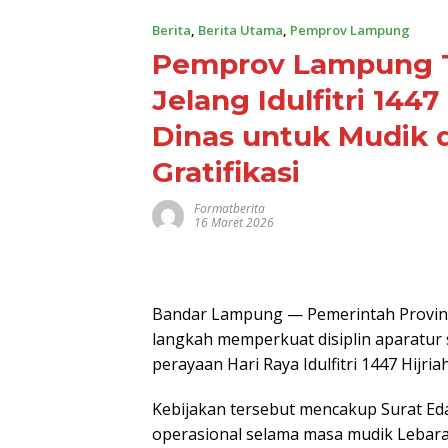
Berita
,
Berita Utama
,
Pemprov Lampung
Pemprov Lampung T
Jelang Idulfitri 144
Dinas untuk Mudik 
Gratifikasi
Formatberita
16 Maret 2026
Bandar Lampung — Pemerintah Provins
langkah memperkuat disiplin aparatur
perayaan Hari Raya Idulfitri 1447 Hijri
Kebijakan tersebut mencakup Surat E
operasional selama masa mudik Lebar