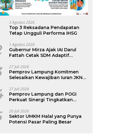
3 Agustus 2026
Top 3 Reksadana Pendapatan
Tetap Ungguli Performa IHSG
2
1 Agustus 2026
Gubernur Mirza Ajak IAI Darul
Fattah Cetak SDM Adaptif
Berlandaskan Nilai Agama
3
27 Juli 2026
Pemprov Lampung Komitmen
Selesaikan Kewajiban Iuran JKN
dan Perkuat Tata Kelola
Kepesertaan BPJS Kesehatan
4
27 Juli 2026
Pemprov Lampung dan POGI
Perkuat Sinergi Tingkatkan
Kesehatan Ibu dan Anak
5
20 Juli 2026
Sektor UMKM Halal yang Punya
Potensi Pasar Paling Besar