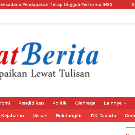
patan Tetap Ungguli Performa IHSG
Gubernur Mirza Aj
nomi
Pendidikan
Politik
Olahraga
Lainnya
Kejahatan
Nissan
Bulutangkis
DKI Jakarta
Geri