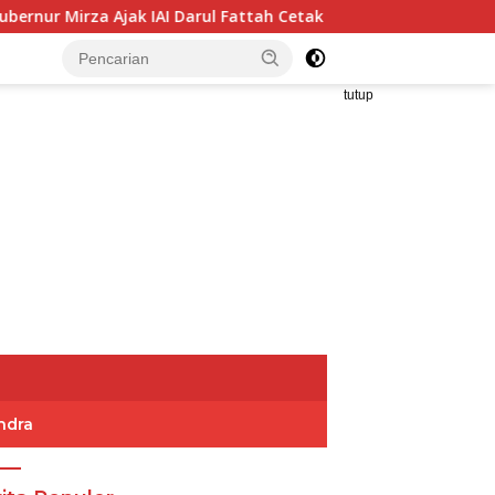
ak IAI Darul Fattah Cetak SDM Adaptif Berlandaskan Nilai Aga
tutup
ndra