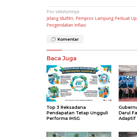
Navigasi
Pos sebelumnya
Jelang Idulfitri, Pemprov Lampung Perkuat U
pos
Pengendalian Inflasi
Komentar
Baca Juga
Top 3 Reksadana
Gubernur
Pendapatan Tetap Ungguli
Darul F
Performa IHSG
Adaptif
Agama