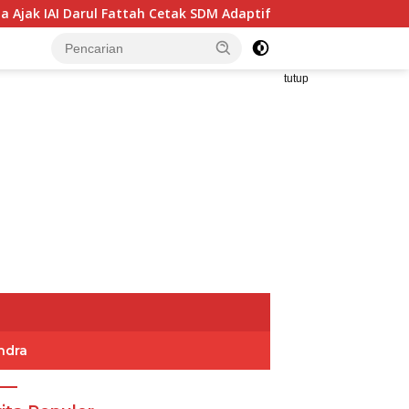
Fattah Cetak SDM Adaptif Berlandaskan Nilai Agama
Pe
tutup
ndra