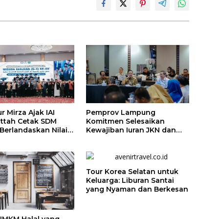
 Mirza Ajak IAI
Pemprov Lampung
attah Cetak SDM
Komitmen Selesaikan
 Berlandaskan Nilai
Kewajiban Iuran JKN dan
Perkuat Tata Kelola
Kepesertaan BPJS
Kesehatan
Tour Korea Selatan untuk
Keluarga: Liburan Santai
yang Nyaman dan Berkesan