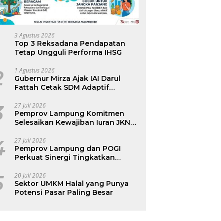
3 Agustus 2026
Top 3 Reksadana Pendapatan
Tetap Ungguli Performa IHSG
2
1 Agustus 2026
Gubernur Mirza Ajak IAI Darul
Fattah Cetak SDM Adaptif
Berlandaskan Nilai Agama
3
27 Juli 2026
Pemprov Lampung Komitmen
Selesaikan Kewajiban Iuran JKN
dan Perkuat Tata Kelola
Kepesertaan BPJS Kesehatan
4
27 Juli 2026
Pemprov Lampung dan POGI
Perkuat Sinergi Tingkatkan
Kesehatan Ibu dan Anak
5
20 Juli 2026
Sektor UMKM Halal yang Punya
Potensi Pasar Paling Besar