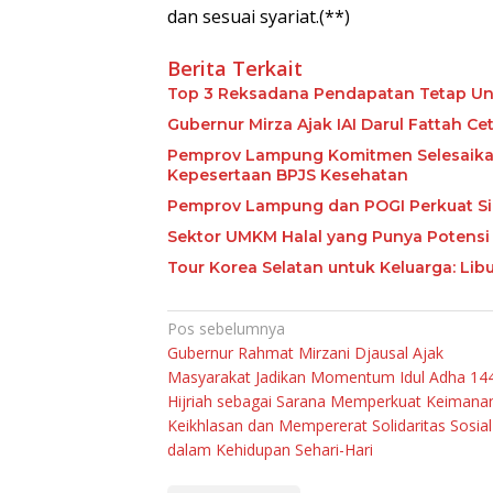
dan sesuai syariat.(**)
Berita Terkait
Top 3 Reksadana Pendapatan Tetap Un
Gubernur Mirza Ajak IAI Darul Fattah C
Pemprov Lampung Komitmen Selesaikan 
Kepesertaan BPJS Kesehatan
Pemprov Lampung dan POGI Perkuat Si
Sektor UMKM Halal yang Punya Potensi 
Tour Korea Selatan untuk Keluarga: Li
Navigasi
Pos sebelumnya
Gubernur Rahmat Mirzani Djausal Ajak
pos
Masyarakat Jadikan Momentum Idul Adha 14
Hijriah sebagai Sarana Memperkuat Keimana
Keikhlasan dan Mempererat Solidaritas Sosial
dalam Kehidupan Sehari-Hari