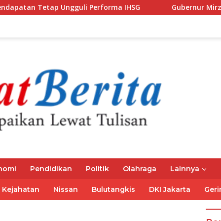
Ungguli Performa IHSG
Gubernur Mirza Ajak IAI Darul 
nomi
Pendidikan
Politik
Olahraga
Lainnya
Kejahatan
Nissan
Bulutangkis
DKI Jakarta
Geri