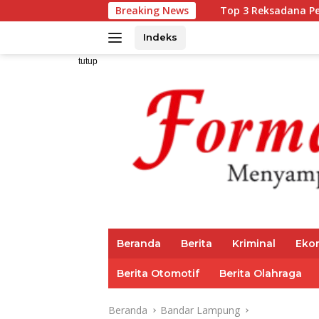
Langsung
Breaking News
Top 3 Reksadana Pendapatan Tetap 
ke
konten
Indeks
tutup
Beranda
Berita
Kriminal
Eko
Berita Otomotif
Berita Olahraga
Beranda
Bandar Lampung