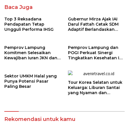
Baca Juga
Top 3 Reksadana
Gubernur Mirza Ajak IAI
Pendapatan Tetap
Darul Fattah Cetak SDM
Ungguli Performa IHSG
Adaptif Berlandaskan
Nilai Agama
Pemprov Lampung
Pemprov Lampung dan
Komitmen Selesaikan
POGI Perkuat Sinergi
Kewajiban Iuran JKN dan
Tingkatkan Kesehatan Ibu
Perkuat Tata Kelola
dan Anak
Kepesertaan BPJS
Kesehatan
Sektor UMKM Halal yang
Punya Potensi Pasar
Tour Korea Selatan untuk
Paling Besar
Keluarga: Liburan Santai
yang Nyaman dan
Berkesan
Rekomendasi untuk kamu