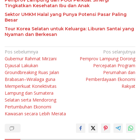
Pemprov Lampung dan POGI Perkuat Sinergi
Tingkatkan Kesehatan Ibu dan Anak
Sektor UMKM Halal yang Punya Potensi Pasar Paling
Besar
Tour Korea Selatan untuk Keluarga: Liburan Santai yang
Nyaman dan Berkesan
Navigasi
Pos sebelumnya
Pos selanjutnya
Gubernur Rahmat Mirzani
Pemprov Lampung Dorong
pos
Djausal Lakukan
Percepatan Program
Groundbreaking Ruas Jalan
Perumahan dan
Brabasan–Wiralaga guna
Pemberdayaan Ekonomi
Memperkuat Konektivitas
Rakyat
Lampung dan Sumatera
Selatan serta Mendorong
Pertumbuhan Ekonomi
Kawasan secara Lebih Merata