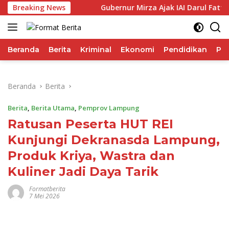
Langsung
rforma IHSG
Breaking News
Gubernur Mirza Ajak IAI Darul Fattah Cet
ke
konten
Beranda
Berita
Kriminal
Ekonomi
Pendidikan
Pol
Beranda
Berita
Berita
,
Berita Utama
,
Pemprov Lampung
Ratusan Peserta HUT REI
Kunjungi Dekranasda Lampung,
Produk Kriya, Wastra dan
Kuliner Jadi Daya Tarik
Formatberita
7 Mei 2026