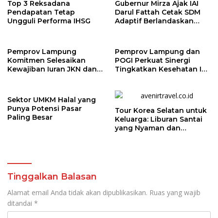
Top 3 Reksadana
Gubernur Mirza Ajak IAI
Pendapatan Tetap
Darul Fattah Cetak SDM
Ungguli Performa IHSG
Adaptif Berlandaskan
Nilai Agama
Pemprov Lampung
Pemprov Lampung dan
Komitmen Selesaikan
POGI Perkuat Sinergi
Kewajiban Iuran JKN dan
Tingkatkan Kesehatan Ibu
Perkuat Tata Kelola
dan Anak
Kepesertaan BPJS
Kesehatan
Sektor UMKM Halal yang
Punya Potensi Pasar
Tour Korea Selatan untuk
Paling Besar
Keluarga: Liburan Santai
yang Nyaman dan
Berkesan
Tinggalkan Balasan
Alamat email Anda tidak akan dipublikasikan.
Ruas yang wajib
ditandai
*