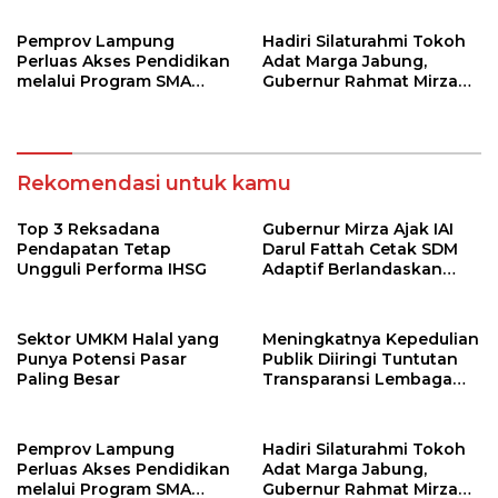
Pemprov Lampung
Hadiri Silaturahmi Tokoh
Perluas Akses Pendidikan
Adat Marga Jabung,
melalui Program SMA
Gubernur Rahmat Mirzani
Pendidikan Jarak Jauh
Djausal Dorong Jabung
dan SMA Terbuka
Jadi Wajah Terbaik
Lampung Timur Melalui
Penguatan Budaya dan
Rekomendasi untuk kamu
SDM
Top 3 Reksadana
Gubernur Mirza Ajak IAI
Pendapatan Tetap
Darul Fattah Cetak SDM
Ungguli Performa IHSG
Adaptif Berlandaskan
Nilai Agama
Sektor UMKM Halal yang
Meningkatnya Kepedulian
Punya Potensi Pasar
Publik Diiringi Tuntutan
Paling Besar
Transparansi Lembaga
Kemanusiaan
Pemprov Lampung
Hadiri Silaturahmi Tokoh
Perluas Akses Pendidikan
Adat Marga Jabung,
melalui Program SMA
Gubernur Rahmat Mirzani