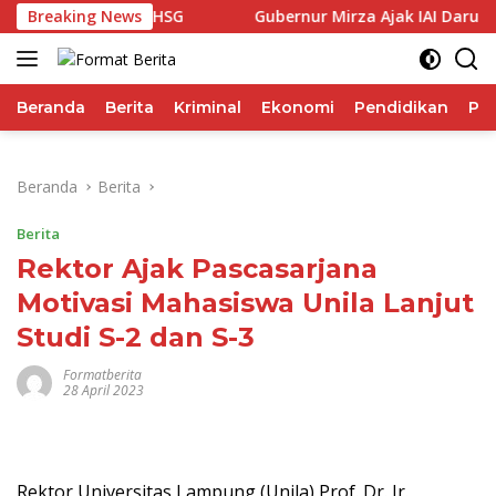
Langsung
li Performa IHSG
Breaking News
Gubernur Mirza Ajak IAI Darul Fatt
ke
konten
Beranda
Berita
Kriminal
Ekonomi
Pendidikan
Pol
Beranda
Berita
Berita
Rektor Ajak Pascasarjana
Motivasi Mahasiswa Unila Lanjut
Studi S-2 dan S-3
Formatberita
28 April 2023
Rektor Universitas Lampung (Unila) Prof. Dr. Ir.