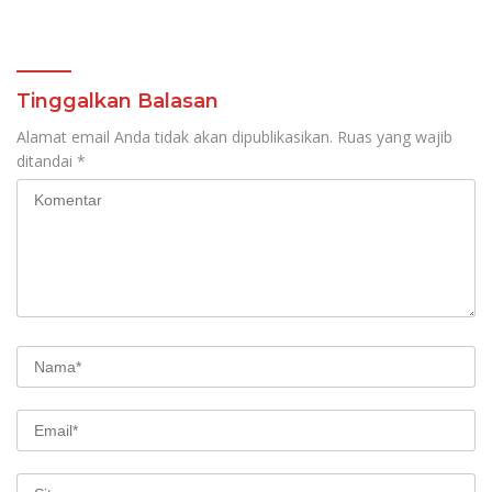
Pendidikan Jarak Jauh
Djausal Dorong Jabung
dan SMA Terbuka
Jadi Wajah Terbaik
Lampung Timur Melalui
Penguatan Budaya dan
SDM
Tinggalkan Balasan
Alamat email Anda tidak akan dipublikasikan.
Ruas yang wajib
ditandai
*