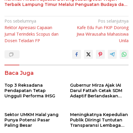
Terbaik Lampung Timur Melalui Penguatan Budaya dan
SDM
Navigasi
Pos sebelumnya
Pos selanjutnya
Rektor Apresiasi Capaian
Kafe Edu Fun FKIP Dorong
pos
Jurnal Terindeks Scopus dan
Jiwa Wirausaha Mahasiswa
Dosen Teladan FP
Unila
Baca Juga
Top 3 Reksadana
Gubernur Mirza Ajak IAI
Pendapatan Tetap
Darul Fattah Cetak SDM
Ungguli Performa IHSG
Adaptif Berlandaskan
Nilai Agama
Sektor UMKM Halal yang
Meningkatnya Kepedulian
Punya Potensi Pasar
Publik Diiringi Tuntutan
Paling Besar
Transparansi Lembaga
Kemanusiaan