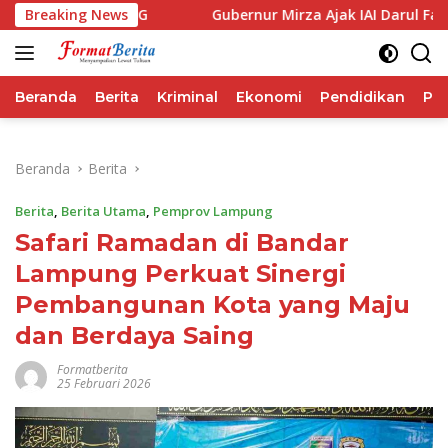
Langsung
forma IHSG
Breaking News
Gubernur Mirza Ajak IAI Darul Fattah Ceta
ke
konten
Beranda
Berita
Kriminal
Ekonomi
Pendidikan
Pol
Beranda
Berita
Berita
,
Berita Utama
,
Pemprov Lampung
Safari Ramadan di Bandar
Lampung Perkuat Sinergi
Pembangunan Kota yang Maju
dan Berdaya Saing
Formatberita
25 Februari 2026