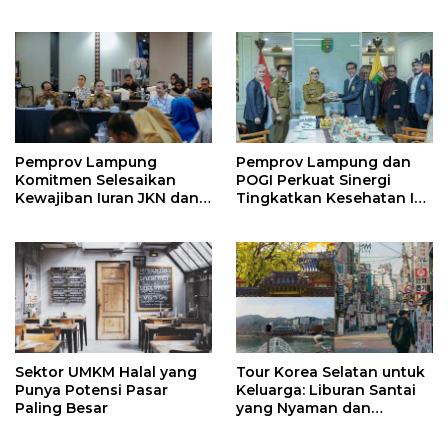
Nilai Agama
Pemprov Lampung
Pemprov Lampung dan
Komitmen Selesaikan
POGI Perkuat Sinergi
Kewajiban Iuran JKN dan
Tingkatkan Kesehatan Ibu
Perkuat Tata Kelola
dan Anak
Kepesertaan BPJS
Kesehatan
Sektor UMKM Halal yang
Tour Korea Selatan untuk
Punya Potensi Pasar
Keluarga: Liburan Santai
Paling Besar
yang Nyaman dan
Berkesan