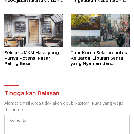
Kewajiban Iuran JKN dan
Tingkatkan Kesehatan Ibu
Perkuat Tata Kelola
dan Anak
Kepesertaan BPJS
Kesehatan
Sektor UMKM Halal yang
Tour Korea Selatan untuk
Punya Potensi Pasar
Keluarga: Liburan Santai
Paling Besar
yang Nyaman dan
Berkesan
Tinggalkan Balasan
Alamat email Anda tidak akan dipublikasikan.
Ruas yang wajib
ditandai
*