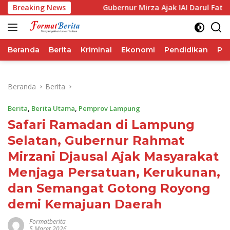
Langsung
rma IHSG
Breaking News
Gubernur Mirza Ajak IAI Darul Fattah Cetak 
ke
konten
Beranda
Berita
Kriminal
Ekonomi
Pendidikan
Pol
Beranda
Berita
Berita
,
Berita Utama
,
Pemprov Lampung
Safari Ramadan di Lampung
Selatan, Gubernur Rahmat
Mirzani Djausal Ajak Masyarakat
Menjaga Persatuan, Kerukunan,
dan Semangat Gotong Royong
demi Kemajuan Daerah
Formatberita
5 Maret 2026