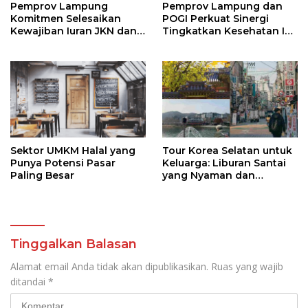
Pemprov Lampung
Pemprov Lampung dan
Komitmen Selesaikan
POGI Perkuat Sinergi
Kewajiban Iuran JKN dan
Tingkatkan Kesehatan Ibu
Perkuat Tata Kelola
dan Anak
Kepesertaan BPJS
Kesehatan
Sektor UMKM Halal yang
Tour Korea Selatan untuk
Punya Potensi Pasar
Keluarga: Liburan Santai
Paling Besar
yang Nyaman dan
Berkesan
Tinggalkan Balasan
Alamat email Anda tidak akan dipublikasikan.
Ruas yang wajib
ditandai
*