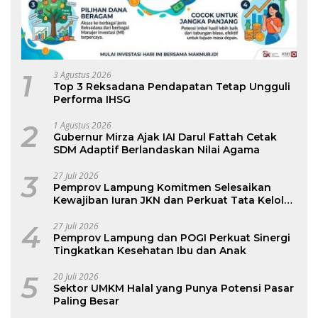
1
3 Agustus 2026
Top 3 Reksadana Pendapatan Tetap Ungguli
Performa IHSG
2
1 Agustus 2026
Gubernur Mirza Ajak IAI Darul Fattah Cetak
SDM Adaptif Berlandaskan Nilai Agama
3
27 Juli 2026
Pemprov Lampung Komitmen Selesaikan
Kewajiban Iuran JKN dan Perkuat Tata Kelola
Kepesertaan BPJS Kesehatan
4
27 Juli 2026
Pemprov Lampung dan POGI Perkuat Sinergi
Tingkatkan Kesehatan Ibu dan Anak
5
20 Juli 2026
Sektor UMKM Halal yang Punya Potensi Pasar
Paling Besar