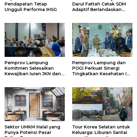
Pendapatan Tetap
Darul Fattah Cetak SDM
Ungguli Performa IHSG
Adaptif Berlandaskan
Nilai Agama
Pemprov Lampung
Pemprov Lampung dan
Komitmen Selesaikan
POGI Perkuat Sinergi
Kewajiban Iuran JKN dan
Tingkatkan Kesehatan Ibu
Perkuat Tata Kelola
dan Anak
Kepesertaan BPJS
Kesehatan
Sektor UMKM Halal yang
Tour Korea Selatan untuk
Punya Potensi Pasar
Keluarga: Liburan Santai