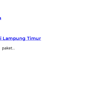
a
ri Lampung Timur
a paket…