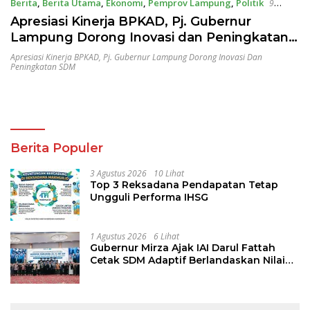
Berita
,
Berita Utama
,
Ekonomi
,
Pemprov Lampung
,
Politik
9
Januari 2025
Apresiasi Kinerja BPKAD, Pj. Gubernur
Lampung Dorong Inovasi dan Peningkatan
SDM
Apresiasi Kinerja BPKAD
,
Pj. Gubernur Lampung Dorong Inovasi Dan
Peningkatan SDM
Berita Populer
3 Agustus 2026
10 Lihat
Top 3 Reksadana Pendapatan Tetap
Ungguli Performa IHSG
1 Agustus 2026
6 Lihat
Gubernur Mirza Ajak IAI Darul Fattah
Cetak SDM Adaptif Berlandaskan Nilai
Agama