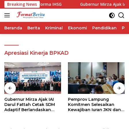
Langsung
ap Ungguli Performa IHSG
Breaking News
Gubernur Mirza Ajak IAI Da
ke
konten
Beranda
Berita
Kriminal
Ekonomi
Pendidikan
Pol
Apresiasi Kinerja BPKAD
Gubernur Mirza Ajak IAI
Pemprov Lampung
Darul Fattah Cetak SDM
Komitmen Selesaikan
Adaptif Berlandaskan
Kewajiban Iuran JKN dan
Nilai Agama
Perkuat Tata Kelola
Kepesertaan BPJS
Kesehatan