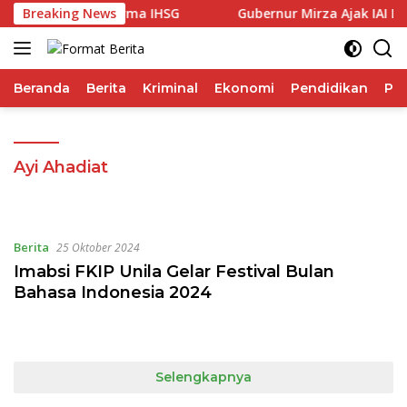
Langsung
ap Ungguli Performa IHSG
Breaking News
Gubernur Mirza Ajak IAI Dar
ke
konten
Beranda
Berita
Kriminal
Ekonomi
Pendidikan
Pol
Ayi Ahadiat
Berita
25 Oktober 2024
Imabsi FKIP Unila Gelar Festival Bulan
Bahasa Indonesia 2024
Selengkapnya