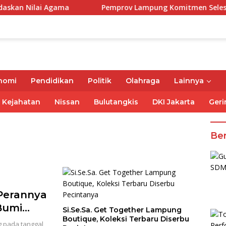
ai Agama
Pemprov Lampung Komitmen Selesaikan Kewaji
nomi
Pendidikan
Politik
Olahraga
Lainnya
Kejahatan
Nissan
Bulutangkis
DKI Jakarta
Geri
Ber
Perannya
Bumi
Si.Se.Sa. Get Together Lampung
Boutique, Koleksi Terbaru Diserbu
g pada tanggal