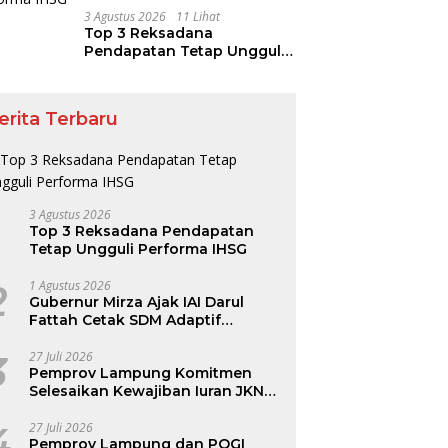
3 Agustus 2026
11 Lihat
Top 3 Reksadana
Pendapatan Tetap Ungguli
Performa IHSG
erita Terbaru
3 Agustus 2026
Top 3 Reksadana Pendapatan
Tetap Ungguli Performa IHSG
2
1 Agustus 2026
Gubernur Mirza Ajak IAI Darul
Fattah Cetak SDM Adaptif
Berlandaskan Nilai Agama
3
27 Juli 2026
Pemprov Lampung Komitmen
Selesaikan Kewajiban Iuran JKN
dan Perkuat Tata Kelola
Kepesertaan BPJS Kesehatan
4
27 Juli 2026
Pemprov Lampung dan POGI