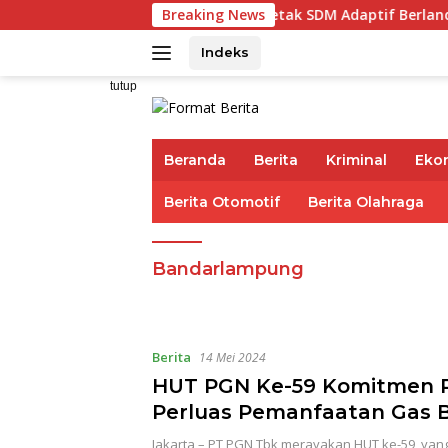
Langsung
rza Ajak IAI Darul Fattah Cetak SDM Adaptif Berlandaskan Nil
Breaking News
ke
konten
Indeks
tutup
Beranda
Berita
Kriminal
Eko
Berita Otomotif
Berita Olahraga
Bandarlampung
Berita
14 Mei 2024
HUT PGN Ke-59 Komitmen 
Perluas Pemanfaatan Gas 
Sebagai Energi Transisi
Jakarta – PT PGN Tbk merayakan HUT ke-59, yan