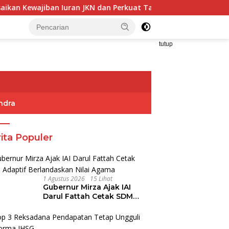
ban Iuran JKN dan Perkuat Tata Kelola Kepesertaan BPJS Kese
tutup
ndra
ita Populer
1 Agustus 2026
15 Lihat
Gubernur Mirza Ajak IAI
Darul Fattah Cetak SDM
Adaptif Berlandaskan Nilai
Agama