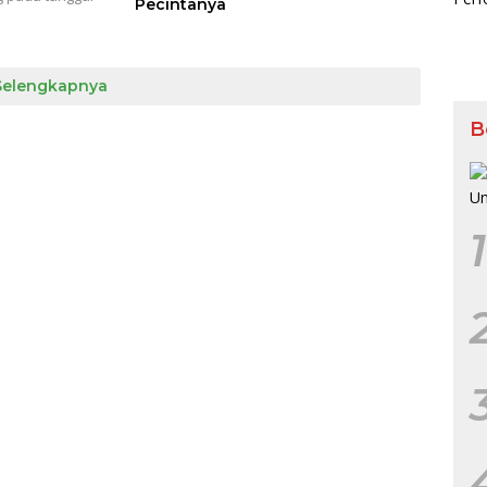
Pecintanya
Selengkapnya
B
1