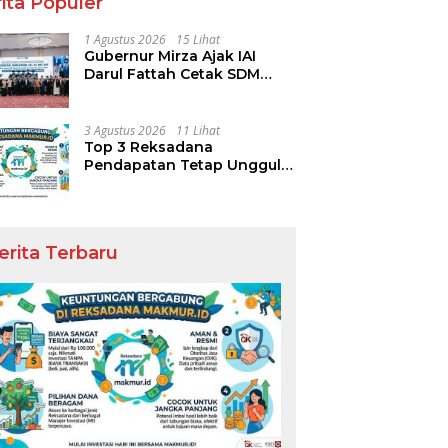
ita Populer
1 Agustus 2026
15 Lihat
Gubernur Mirza Ajak IAI
Darul Fattah Cetak SDM
Adaptif Berlandaskan Nilai
Agama
3 Agustus 2026
11 Lihat
Top 3 Reksadana
Pendapatan Tetap Ungguli
Performa IHSG
erita Terbaru