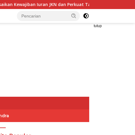
an Iuran JKN dan Perkuat Tata Kelola Kepesertaan BPJS Kese
tutup
ndra