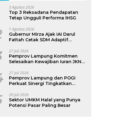
3 Agustus 2026
Top 3 Reksadana Pendapatan
Tetap Ungguli Performa IHSG
2
1 Agustus 2026
Gubernur Mirza Ajak IAI Darul
Fattah Cetak SDM Adaptif
Berlandaskan Nilai Agama
3
27 Juli 2026
Pemprov Lampung Komitmen
Selesaikan Kewajiban Iuran JKN
dan Perkuat Tata Kelola
Kepesertaan BPJS Kesehatan
4
27 Juli 2026
Pemprov Lampung dan POGI
Perkuat Sinergi Tingkatkan
Kesehatan Ibu dan Anak
5
20 Juli 2026
Sektor UMKM Halal yang Punya
Potensi Pasar Paling Besar