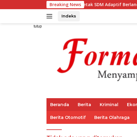
Langsung
za Ajak IAI Darul Fattah Cetak SDM Adaptif Berlandaskan Nila
Breaking News
ke
konten
Indeks
tutup
Beranda
Berita
Kriminal
Eko
Berita Otomotif
Berita Olahraga