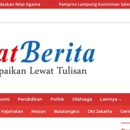
i Agama
Pemprov Lampung Komitmen Selesaikan Kewajib
nomi
Pendidikan
Politik
Olahraga
Lainnya
Kejahatan
Nissan
Bulutangkis
DKI Jakarta
Geri