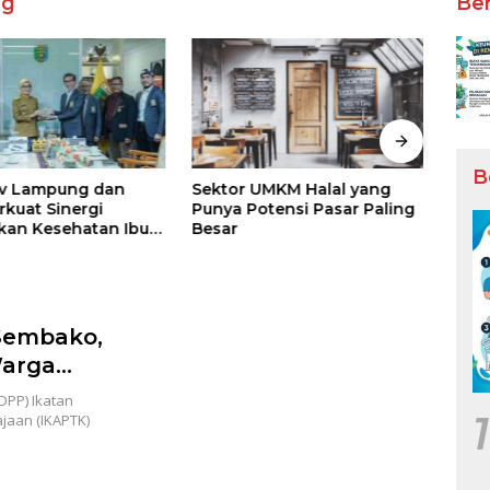
ng
Ber
B
v Lampung dan
Sektor UMKM Halal yang
Tour
rkuat Sinergi
Punya Potensi Pasar Paling
Kelu
kan Kesehatan Ibu
Besar
yang
ak
Sembako,
arga
PP) Ikatan
1
jaan (IKAPTK)