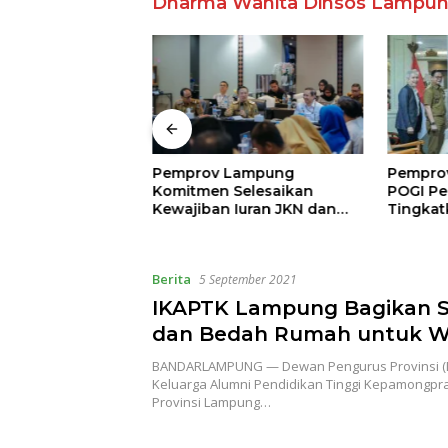
Dharma Wanita Dinsos Lampu
rza Ajak IAI
Pemprov Lampung
Pempro
ah Cetak SDM
Komitmen Selesaikan
POGI Pe
landaskan Nilai
Kewajiban Iuran JKN dan
Tingkat
Perkuat Tata Kelola
dan An
Kepesertaan BPJS
Kesehatan
Berita
5 September 2021
IKAPTK Lampung Bagikan 
dan Bedah Rumah untuk W
Terdampak Covid-19
BANDARLAMPUNG — Dewan Pengurus Provinsi (D
Keluarga Alumni Pendidikan Tinggi Kepamongpra
Provinsi Lampung…