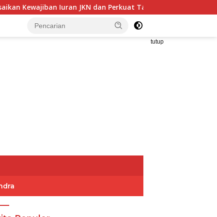
an Iuran JKN dan Perkuat Tata Kelola Kepesertaan BPJS Keseh
tutup
ndra