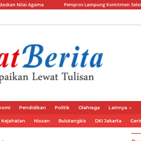
i Agama
Pemprov Lampung Komitmen Selesaikan Kewajib
nomi
Pendidikan
Politik
Olahraga
Lainnya
Kejahatan
Nissan
Bulutangkis
DKI Jakarta
Geri