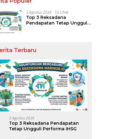
ita Populer
3 Agustus 2026
12 Lihat
Top 3 Reksadana
Pendapatan Tetap Ungguli
Performa IHSG
erita Terbaru
 Korea Selatan untuk
Meningkatnya Kepedulian
P
arga: Liburan Santai
Publik Diiringi Tuntutan
A
 Nyaman dan Berkesan
Transparansi Lembaga
P
Kemanusiaan
J
T
3 Agustus 2026
Top 3 Reksadana Pendapatan
Tetap Ungguli Performa IHSG