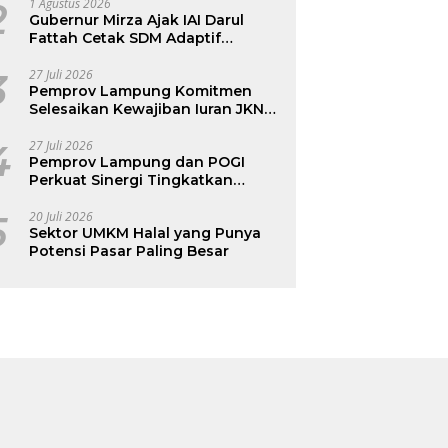
2
1 Agustus 2026
Gubernur Mirza Ajak IAI Darul
Fattah Cetak SDM Adaptif
Berlandaskan Nilai Agama
3
27 Juli 2026
Pemprov Lampung Komitmen
Selesaikan Kewajiban Iuran JKN
dan Perkuat Tata Kelola
Kepesertaan BPJS Kesehatan
4
27 Juli 2026
Pemprov Lampung dan POGI
Perkuat Sinergi Tingkatkan
Kesehatan Ibu dan Anak
5
20 Juli 2026
Sektor UMKM Halal yang Punya
Potensi Pasar Paling Besar