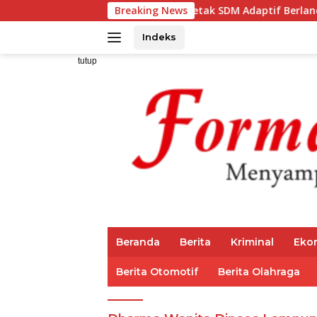
Langsung
za Ajak IAI Darul Fattah Cetak SDM Adaptif Berlandaskan Nila
Breaking News
ke
konten
Indeks
tutup
Beranda
Berita
Kriminal
Eko
Berita Otomotif
Berita Olahraga