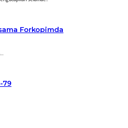
rsama Forkopimda
a…
-79