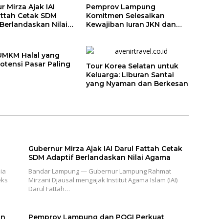
 Mirza Ajak IAI
Pemprov Lampung
attah Cetak SDM
Komitmen Selesaikan
 Berlandaskan Nilai
Kewajiban Iuran JKN dan
Perkuat Tata Kelola
Kepesertaan BPJS
Kesehatan
UMKM Halal yang
otensi Pasar Paling
Tour Korea Selatan untuk
Keluarga: Liburan Santai
yang Nyaman dan Berkesan
Gubernur Mirza Ajak IAI Darul Fattah Cetak
SDM Adaptif Berlandaskan Nilai Agama
ia
Bandar Lampung — Gubernur Lampung Rahmat
eks
Mirzani Djausal mengajak Institut Agama Islam (IAI)
Darul Fattah…
an
Pemprov Lampung dan POGI Perkuat