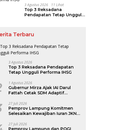
3 Agustus 2026
11 Lihat
Top 3 Reksadana
Pendapatan Tetap Ungguli
Performa IHSG
erita Terbaru
3 Agustus 2026
Top 3 Reksadana Pendapatan
Tetap Ungguli Performa IHSG
2
1 Agustus 2026
Gubernur Mirza Ajak IAI Darul
Fattah Cetak SDM Adaptif
Berlandaskan Nilai Agama
3
27 Juli 2026
Pemprov Lampung Komitmen
Selesaikan Kewajiban Iuran JKN
dan Perkuat Tata Kelola
Kepesertaan BPJS Kesehatan
4
27 Juli 2026
Pemprov Lampung dan POGI