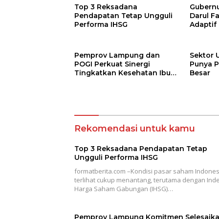
Top 3 Reksadana
Gubernur
Pendapatan Tetap Ungguli
Darul F
Performa IHSG
Adaptif
Agama
Pemprov Lampung dan
Sektor 
POGI Perkuat Sinergi
Punya P
Tingkatkan Kesehatan Ibu
Besar
dan Anak
Rekomendasi untuk kamu
Top 3 Reksadana Pendapatan Tetap
Ungguli Performa IHSG
formatberita.com –Kondisi pasar saham Indones
terlihat cukup menantang, terutama dengan Ind
Harga Saham Gabungan (IHSG)…
Pemprov Lampung Komitmen Selesaik