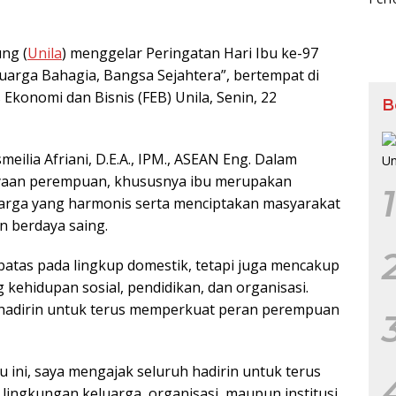
ng (
Unila
) menggelar Peringatan Hari Ibu ke-97
arga Bahagia, Bangsa Sejahtera”, bertempat di
 Ekonomi dan Bisnis (FEB) Unila, Senin, 22
B
smeilia Afriani, D.E.A., IPM., ASEAN Eng. Dalam
aan perempuan, khususnya ibu merupakan
1
rga yang harmonis serta menciptakan masyarakat
n berdaya saing.
batas pada lingkup domestik, tetapi juga mencakup
 kehidupan sosial, pendidikan, dan organisasi.
h hadirin untuk terus memperkuat peran perempuan
 ini, saya mengajak seluruh hadirin untuk terus
ingkungan keluarga, organisasi, maupun institusi