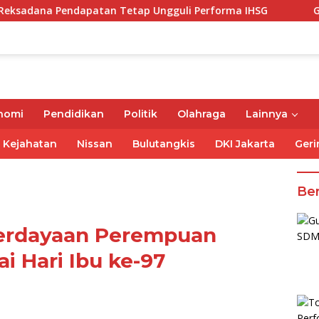
apatan Tetap Ungguli Performa IHSG
Gubernur Mirza 
nomi
Pendidikan
Politik
Olahraga
Lainnya
Kejahatan
Nissan
Bulutangkis
DKI Jakarta
Geri
Ber
erdayaan Perempuan
i Hari Ibu ke-97