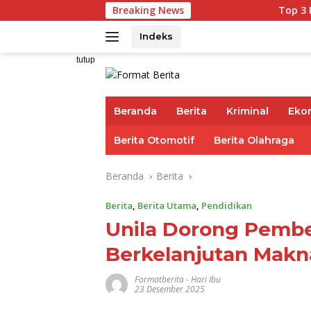
Langsung
Breaking News
Top 3 Reksadana Pend
ke
konten
Indeks
tutup
Beranda
Berita
Kriminal
Eko
Berita Otomotif
Berita Olahraga
Beranda
Berita
Berita
,
Berita Utama
,
Pendidikan
Unila Dorong Pemb
Berkelanjutan Makna
Formatberita
-
Hari Ibu
23 Desember 2025