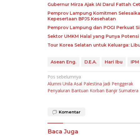
Gubernur Mirza Ajak IAI Darul Fattah C
Pemprov Lampung Komitmen Selesaikan 
Kepesertaan BPJS Kesehatan
Pemprov Lampung dan POGI Perkuat Si
Sektor UMKM Halal yang Punya Potensi 
Tour Korea Selatan untuk Keluarga: Li
Asean Eng.
D.E.A.
Hari Ibu
IPM
Navigasi
Pos sebelumnya
Alumni Unila Asal Palestina Jadi Penggerak
pos
Penyaluran Bantuan Korban Banjir Sumatera
Komentar
Baca Juga