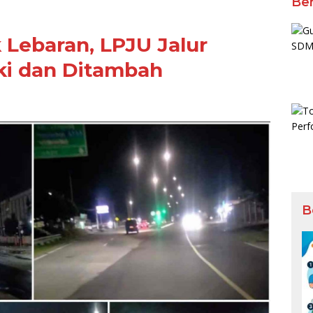
Ber
k Lebaran, LPJU Jalur
ki dan Ditambah
B