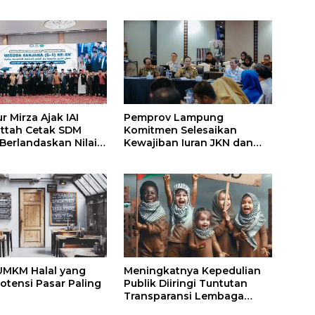
 Mirza Ajak IAI
Pemprov Lampung
attah Cetak SDM
Komitmen Selesaikan
 Berlandaskan Nilai
Kewajiban Iuran JKN dan
Perkuat Tata Kelola
Kepesertaan BPJS
Kesehatan
UMKM Halal yang
Meningkatnya Kepedulian
otensi Pasar Paling
Publik Diiringi Tuntutan
Transparansi Lembaga
Kemanusiaan