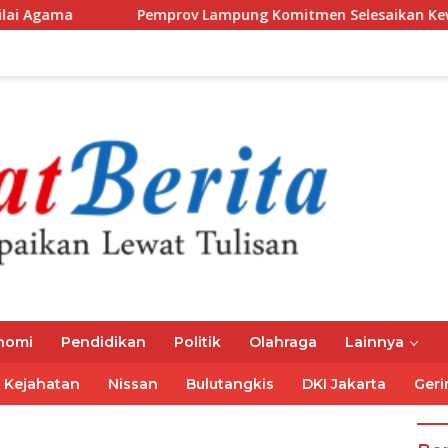
Pemprov Lampung Komitmen Selesaikan Kewajiban Iuran JKN
nomi
Pendidikan
Politik
Olahraga
Lainnya
Kejahatan
Nissan
Bulutangkis
DKI Jakarta
Geri