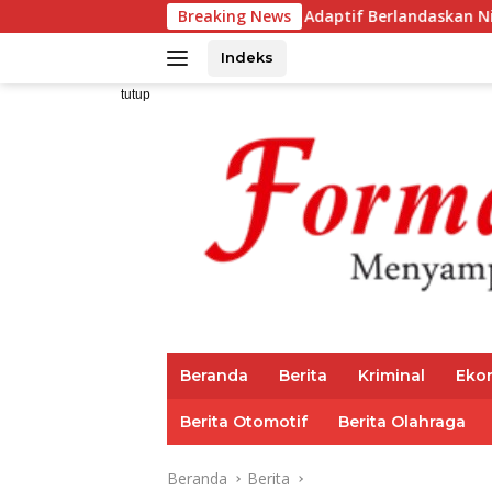
Langsung
Darul Fattah Cetak SDM Adaptif Berlandaskan Nilai Agama
Breaking News
ke
konten
Indeks
tutup
Beranda
Berita
Kriminal
Eko
Berita Otomotif
Berita Olahraga
Beranda
Berita