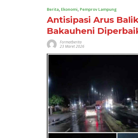
Berita
,
Ekonomi
,
Pemprov Lampung
Antisipasi Arus Bali
Bakauheni Diperbai
Formatberita
23 Maret 2026