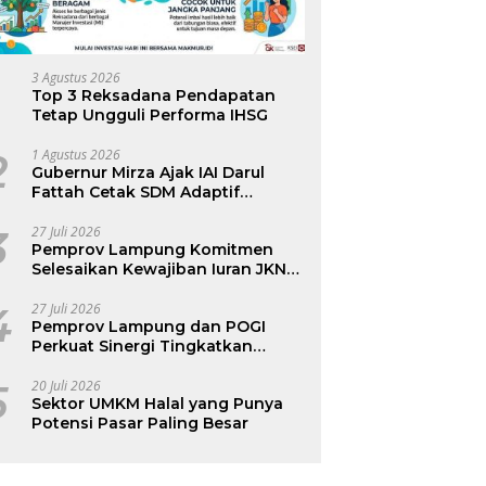
3 Agustus 2026
Top 3 Reksadana Pendapatan
Tetap Ungguli Performa IHSG
2
1 Agustus 2026
Gubernur Mirza Ajak IAI Darul
Fattah Cetak SDM Adaptif
Berlandaskan Nilai Agama
3
27 Juli 2026
Pemprov Lampung Komitmen
Selesaikan Kewajiban Iuran JKN
dan Perkuat Tata Kelola
Kepesertaan BPJS Kesehatan
4
27 Juli 2026
Pemprov Lampung dan POGI
Perkuat Sinergi Tingkatkan
Kesehatan Ibu dan Anak
5
20 Juli 2026
Sektor UMKM Halal yang Punya
Potensi Pasar Paling Besar