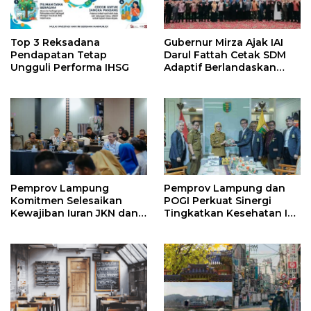
Top 3 Reksadana
Gubernur Mirza Ajak IAI
Pendapatan Tetap
Darul Fattah Cetak SDM
Ungguli Performa IHSG
Adaptif Berlandaskan
Nilai Agama
Pemprov Lampung
Pemprov Lampung dan
Komitmen Selesaikan
POGI Perkuat Sinergi
Kewajiban Iuran JKN dan
Tingkatkan Kesehatan Ibu
Perkuat Tata Kelola
dan Anak
Kepesertaan BPJS
Kesehatan