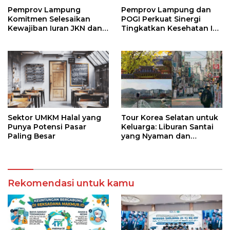
Pemprov Lampung
Pemprov Lampung dan
Komitmen Selesaikan
POGI Perkuat Sinergi
Kewajiban Iuran JKN dan
Tingkatkan Kesehatan Ibu
Perkuat Tata Kelola
dan Anak
Kepesertaan BPJS
Kesehatan
Sektor UMKM Halal yang
Tour Korea Selatan untuk
Punya Potensi Pasar
Keluarga: Liburan Santai
Paling Besar
yang Nyaman dan
Berkesan
Rekomendasi untuk kamu