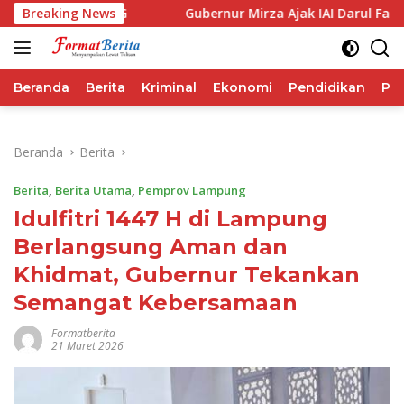
Langsung
forma IHSG
Breaking News
Gubernur Mirza Ajak IAI Darul Fattah Ceta
ke
konten
Beranda
Berita
Kriminal
Ekonomi
Pendidikan
Pol
Beranda
Berita
Berita
,
Berita Utama
,
Pemprov Lampung
Idulfitri 1447 H di Lampung
Berlangsung Aman dan
Khidmat, Gubernur Tekankan
Semangat Kebersamaan
Formatberita
21 Maret 2026