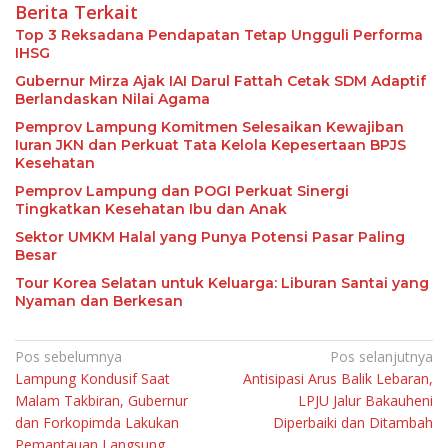
Berita Terkait
Top 3 Reksadana Pendapatan Tetap Ungguli Performa
IHSG
Gubernur Mirza Ajak IAI Darul Fattah Cetak SDM Adaptif
Berlandaskan Nilai Agama
Pemprov Lampung Komitmen Selesaikan Kewajiban
Iuran JKN dan Perkuat Tata Kelola Kepesertaan BPJS
Kesehatan
Pemprov Lampung dan POGI Perkuat Sinergi
Tingkatkan Kesehatan Ibu dan Anak
Sektor UMKM Halal yang Punya Potensi Pasar Paling
Besar
Tour Korea Selatan untuk Keluarga: Liburan Santai yang
Nyaman dan Berkesan
Navigasi
Pos sebelumnya
Pos selanjutnya
Lampung Kondusif Saat
Antisipasi Arus Balik Lebaran,
pos
Malam Takbiran, Gubernur
LPJU Jalur Bakauheni
dan Forkopimda Lakukan
Diperbaiki dan Ditambah
Pemantauan Langsung