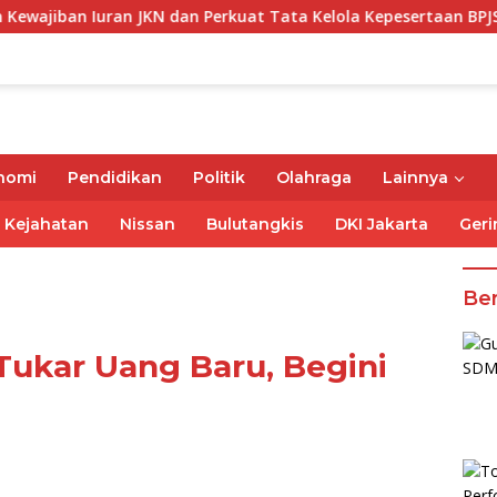
an JKN dan Perkuat Tata Kelola Kepesertaan BPJS Kesehatan
nomi
Pendidikan
Politik
Olahraga
Lainnya
Kejahatan
Nissan
Bulutangkis
DKI Jakarta
Geri
Ber
Tukar Uang Baru, Begini