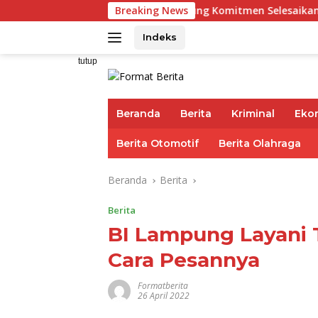
Langsung
a
Pemprov Lampung Komitmen Selesaikan Kewajiban Iur
Breaking News
ke
konten
Indeks
tutup
Beranda
Berita
Kriminal
Eko
Berita Otomotif
Berita Olahraga
Beranda
Berita
Berita
BI Lampung Layani 
Cara Pesannya
Formatberita
26 April 2022