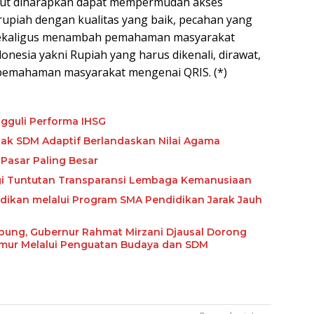
sebut diharapkan dapat mempermudah akses
piah dengan kualitas yang baik, pecahan yang
 sekaligus menambah pemahaman masyarakat
donesia yakni Rupiah yang harus dikenali, dirawat,
 pemahaman masyarakat mengenai QRIS. (*)
gguli Performa IHSG
etak SDM Adaptif Berlandaskan Nilai Agama
Pasar Paling Besar
ngi Tuntutan Transparansi Lembaga Kemanusiaan
ikan melalui Program SMA Pendidikan Jarak Jauh
abung, Gubernur Rahmat Mirzani Djausal Dorong
imur Melalui Penguatan Budaya dan SDM