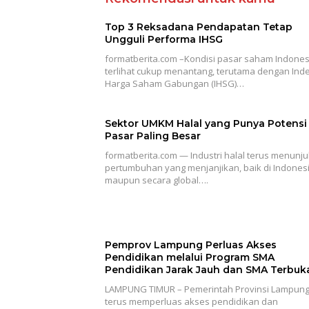
Top 3 Reksadana Pendapatan Tetap
Ungguli Performa IHSG
formatberita.com –Kondisi pasar saham Indones
terlihat cukup menantang, terutama dengan Ind
Harga Saham Gabungan (IHSG)…
Sektor UMKM Halal yang Punya Potensi
Pasar Paling Besar
formatberita.com — Industri halal terus menunj
pertumbuhan yang menjanjikan, baik di Indones
maupun secara global….
Pemprov Lampung Perluas Akses
Pendidikan melalui Program SMA
Pendidikan Jarak Jauh dan SMA Terbuk
LAMPUNG TIMUR – Pemerintah Provinsi Lampun
terus memperluas akses pendidikan dan