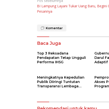
Navigasi
Pos sebelumnya
BI Lampung Layani Tukar Uang Baru, Begini 
pos
Pesannya
Komentar
Baca Juga
Top 3 Reksadana
Gubernur
Pendapatan Tetap Ungguli
Darul F
Performa IHSG
Adaptif
Agama
Meningkatnya Kepedulian
Pempro
Publik Diiringi Tuntutan
Akses P
Transparansi Lembaga
Program
Kemanusiaan
Jarak J
Terbuk
Rekomendasi untuk kamu