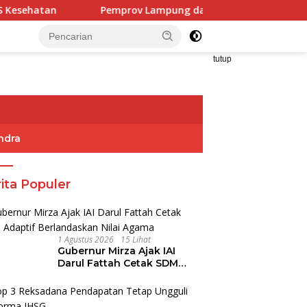
Pemprov Lampung dan POGI Perkuat Sinergi Tingkatkan
tutup
ndra
ita Populer
1 Agustus 2026
15 Lihat
Gubernur Mirza Ajak IAI
Darul Fattah Cetak SDM
Adaptif Berlandaskan Nilai
Agama