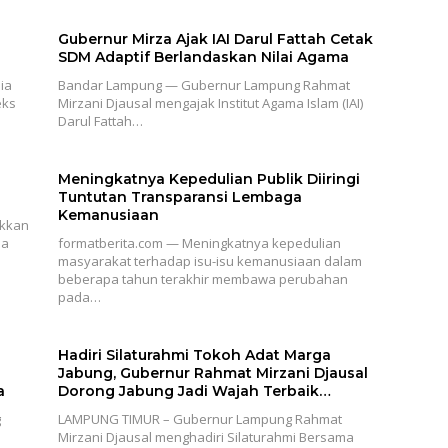
Gubernur Mirza Ajak IAI Darul Fattah Cetak
SDM Adaptif Berlandaskan Nilai Agama
ia
Bandar Lampung — Gubernur Lampung Rahmat
eks
Mirzani Djausal mengajak Institut Agama Islam (IAI)
Darul Fattah…
Meningkatnya Kepedulian Publik Diiringi
Tuntutan Transparansi Lembaga
Kemanusiaan
ukkan
ia
formatberita.com — Meningkatnya kepedulian
masyarakat terhadap isu-isu kemanusiaan dalam
beberapa tahun terakhir membawa perubahan
pada…
Hadiri Silaturahmi Tokoh Adat Marga
Jabung, Gubernur Rahmat Mirzani Djausal
a
Dorong Jabung Jadi Wajah Terbaik
Lampung Timur Melalui Penguatan Budaya
g
LAMPUNG TIMUR – Gubernur Lampung Rahmat
dan SDM
Mirzani Djausal menghadiri Silaturahmi Bersama