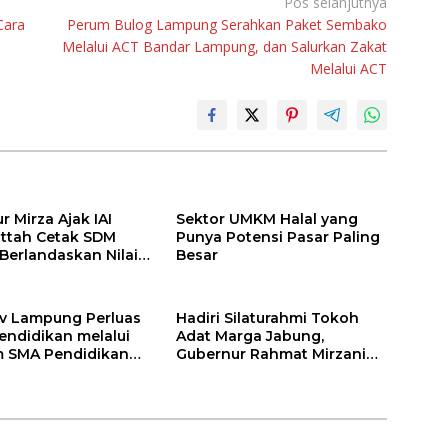
Pos selanjutnya
Cara
Perum Bulog Lampung Serahkan Paket Sembako
Melalui ACT Bandar Lampung, dan Salurkan Zakat
Melalui ACT
 Mirza Ajak IAI
Sektor UMKM Halal yang
attah Cetak SDM
Punya Potensi Pasar Paling
 Berlandaskan Nilai
Besar
v Lampung Perluas
Hadiri Silaturahmi Tokoh
endidikan melalui
Adat Marga Jabung,
 SMA Pendidikan
Gubernur Rahmat Mirzani
auh dan SMA
Djausal Dorong Jabung Jadi
a
Wajah Terbaik Lampung
Timur Melalui Penguatan
Budaya dan SDM