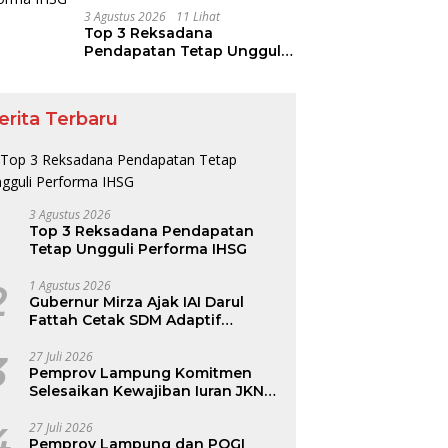
3 Agustus 2026
11 Lihat
Top 3 Reksadana
Pendapatan Tetap Ungguli
Performa IHSG
erita Terbaru
3 Agustus 2026
Top 3 Reksadana Pendapatan
Tetap Ungguli Performa IHSG
2
1 Agustus 2026
Gubernur Mirza Ajak IAI Darul
Fattah Cetak SDM Adaptif
Berlandaskan Nilai Agama
3
27 Juli 2026
Pemprov Lampung Komitmen
Selesaikan Kewajiban Iuran JKN
dan Perkuat Tata Kelola
Kepesertaan BPJS Kesehatan
4
27 Juli 2026
Pemprov Lampung dan POGI