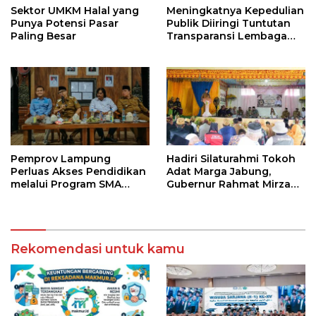
Sektor UMKM Halal yang
Meningkatnya Kepedulian
Punya Potensi Pasar
Publik Diiringi Tuntutan
Paling Besar
Transparansi Lembaga
Kemanusiaan
Pemprov Lampung
Hadiri Silaturahmi Tokoh
Perluas Akses Pendidikan
Adat Marga Jabung,
melalui Program SMA
Gubernur Rahmat Mirzani
Pendidikan Jarak Jauh
Djausal Dorong Jabung
dan SMA Terbuka
Jadi Wajah Terbaik
Lampung Timur Melalui
Penguatan Budaya dan
Rekomendasi untuk kamu
SDM