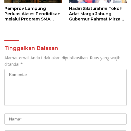
Pemprov Lampung
Hadiri Silaturahmi Tokoh
Perluas Akses Pendidikan
Adat Marga Jabung,
melalui Program SMA
Gubernur Rahmat Mirzani
Pendidikan Jarak Jauh
Djausal Dorong Jabung
dan SMA Terbuka
Jadi Wajah Terbaik
Lampung Timur Melalui
Penguatan Budaya dan
SDM
Tinggalkan Balasan
Alamat email Anda tidak akan dipublikasikan.
Ruas yang wajib
ditandai
*