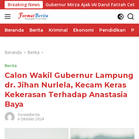
Langsung
SG
Breaking News
Gubernur Mirza Ajak IAI Darul Fattah Cetak SDM Ada
ke
konten
Beranda
Berita
Kriminal
Ekonomi
Pendidikan
Pol
Beranda
Berita
Berita
Calon Wakil Gubernur Lampung
dr. Jihan Nurlela, Kecam Keras
Kekerasan Terhadap Anastasia
Baya
Formatberita
6 Oktober 2024