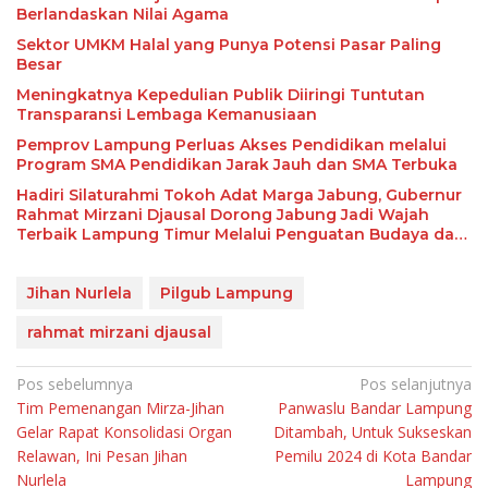
Berlandaskan Nilai Agama
Sektor UMKM Halal yang Punya Potensi Pasar Paling
Besar
Meningkatnya Kepedulian Publik Diiringi Tuntutan
Transparansi Lembaga Kemanusiaan
Pemprov Lampung Perluas Akses Pendidikan melalui
Program SMA Pendidikan Jarak Jauh dan SMA Terbuka
Hadiri Silaturahmi Tokoh Adat Marga Jabung, Gubernur
Rahmat Mirzani Djausal Dorong Jabung Jadi Wajah
Terbaik Lampung Timur Melalui Penguatan Budaya dan
SDM
Jihan Nurlela
Pilgub Lampung
rahmat mirzani djausal
Navigasi
Pos sebelumnya
Pos selanjutnya
Tim Pemenangan Mirza-Jihan
Panwaslu Bandar Lampung
pos
Gelar Rapat Konsolidasi Organ
Ditambah, Untuk Sukseskan
Relawan, Ini Pesan Jihan
Pemilu 2024 di Kota Bandar
Nurlela
Lampung