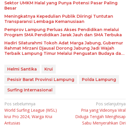
Sektor UMKM Halal yang Punya Potensi Pasar Paling
Besar
Meningkatnya Kepedulian Publik Diiringi Tuntutan
Transparansi Lembaga Kemanusiaan
Pemprov Lampung Perluas Akses Pendidikan melalui
Program SMA Pendidikan Jarak Jauh dan SMA Terbuka
Hadiri Silaturahmi Tokoh Adat Marga Jabung, Gubernur
Rahmat Mirzani Djausal Dorong Jabung Jadi Wajah
Terbaik Lampung Timur Melalui Penguatan Budaya dan
SDM
Helmi Santika
Krui
Pesisir Barat Provinsi Lampung
Polda Lampung
Surfing Internasional
Navigasi
Pos sebelumnya
Pos selanjutnya
World Surfing League (WSL)
Pria yang Videonya Viral
pos
krui Pro 2024, Warga Krui
Diduga Tengah Menghisap
Antusias
Sabu Menyerahkan Diri