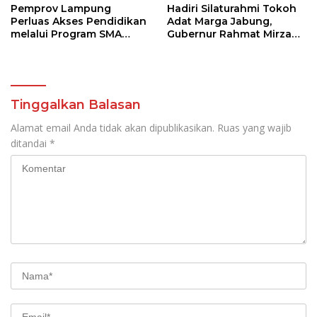
Pemprov Lampung
Hadiri Silaturahmi Tokoh
Perluas Akses Pendidikan
Adat Marga Jabung,
melalui Program SMA
Gubernur Rahmat Mirzani
Pendidikan Jarak Jauh
Djausal Dorong Jabung
dan SMA Terbuka
Jadi Wajah Terbaik
Lampung Timur Melalui
Penguatan Budaya dan
SDM
Tinggalkan Balasan
Alamat email Anda tidak akan dipublikasikan.
Ruas yang wajib
ditandai
*