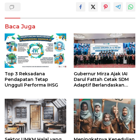
Baca Juga
Top 3 Reksadana
Gubernur Mirza Ajak IAI
Pendapatan Tetap
Darul Fattah Cetak SDM
Ungguli Performa IHSG
Adaptif Berlandaskan
Nilai Agama
Sektor UMKM Halal yang
Meningkatnya Kepedulian