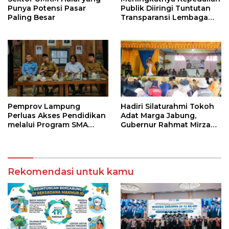
Punya Potensi Pasar
Publik Diiringi Tuntutan
Paling Besar
Transparansi Lembaga
Kemanusiaan
Pemprov Lampung
Hadiri Silaturahmi Tokoh
Perluas Akses Pendidikan
Adat Marga Jabung,
melalui Program SMA
Gubernur Rahmat Mirzani
Pendidikan Jarak Jauh
Djausal Dorong Jabung
dan SMA Terbuka
Jadi Wajah Terbaik
Lampung Timur Melalui
Penguatan Budaya dan
Rekomendasi untuk kamu
SDM