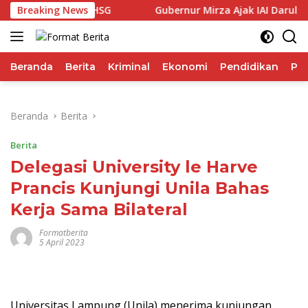
Langsung
uli Performa IHSG
Breaking News
Gubernur Mirza Ajak IAI Darul Fatt
ke
konten
Beranda
Berita
Kriminal
Ekonomi
Pendidikan
Pol
Beranda
Berita
Berita
Delegasi University le Harve
Prancis Kunjungi Unila Bahas
Kerja Sama Bilateral
Formatberita
5 April 2023
Universitas Lampung (Unila) menerima kunjungan