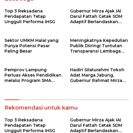
Top 3 Reksadana
Gubernur Mirza Ajak IAI
Pendapatan Tetap
Darul Fattah Cetak SDM
Ungguli Performa IHSG
Adaptif Berlandaskan
Nilai Agama
Sektor UMKM Halal yang
Meningkatnya Kepedulian
Punya Potensi Pasar
Publik Diiringi Tuntutan
Paling Besar
Transparansi Lembaga
Kemanusiaan
Pemprov Lampung
Hadiri Silaturahmi Tokoh
Perluas Akses Pendidikan
Adat Marga Jabung,
melalui Program SMA
Gubernur Rahmat Mirzani
Pendidikan Jarak Jauh
Djausal Dorong Jabung
dan SMA Terbuka
Jadi Wajah Terbaik
Lampung Timur Melalui
Penguatan Budaya dan
Rekomendasi untuk kamu
SDM
Top 3 Reksadana
Gubernur Mirza Ajak IAI
Pendapatan Tetap
Darul Fattah Cetak SDM
Ungguli Performa IHSG
Adaptif Berlandaskan