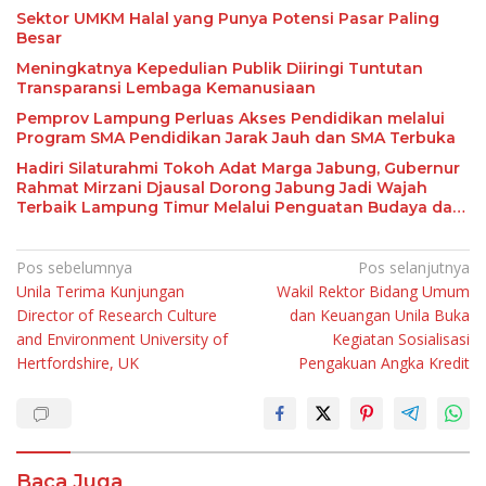
Sektor UMKM Halal yang Punya Potensi Pasar Paling
Besar
Meningkatnya Kepedulian Publik Diiringi Tuntutan
Transparansi Lembaga Kemanusiaan
Pemprov Lampung Perluas Akses Pendidikan melalui
Program SMA Pendidikan Jarak Jauh dan SMA Terbuka
Hadiri Silaturahmi Tokoh Adat Marga Jabung, Gubernur
Rahmat Mirzani Djausal Dorong Jabung Jadi Wajah
Terbaik Lampung Timur Melalui Penguatan Budaya dan
SDM
Navigasi
Pos sebelumnya
Pos selanjutnya
Unila Terima Kunjungan
Wakil Rektor Bidang Umum
pos
Director of Research Culture
dan Keuangan Unila Buka
and Environment University of
Kegiatan Sosialisasi
Hertfordshire, UK
Pengakuan Angka Kredit
Baca Juga