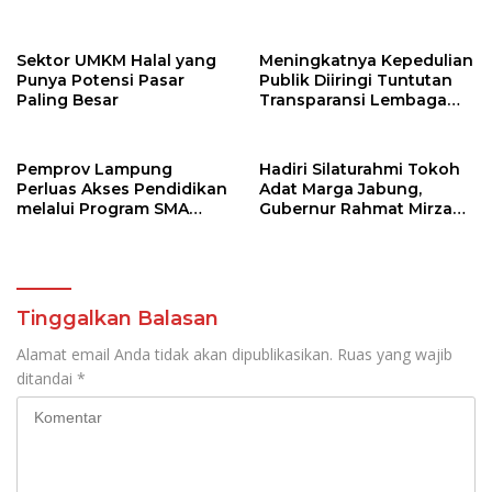
Nilai Agama
Sektor UMKM Halal yang
Meningkatnya Kepedulian
Punya Potensi Pasar
Publik Diiringi Tuntutan
Paling Besar
Transparansi Lembaga
Kemanusiaan
Pemprov Lampung
Hadiri Silaturahmi Tokoh
Perluas Akses Pendidikan
Adat Marga Jabung,
melalui Program SMA
Gubernur Rahmat Mirzani
Pendidikan Jarak Jauh
Djausal Dorong Jabung
dan SMA Terbuka
Jadi Wajah Terbaik
Lampung Timur Melalui
Penguatan Budaya dan
SDM
Tinggalkan Balasan
Alamat email Anda tidak akan dipublikasikan.
Ruas yang wajib
ditandai
*