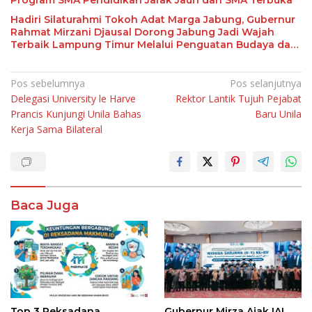
Program SMA Pendidikan Jarak Jauh dan SMA Terbuka
Hadiri Silaturahmi Tokoh Adat Marga Jabung, Gubernur
Rahmat Mirzani Djausal Dorong Jabung Jadi Wajah
Terbaik Lampung Timur Melalui Penguatan Budaya dan
SDM
Navigasi
Pos sebelumnya
Pos selanjutnya
Delegasi University le Harve
Rektor Lantik Tujuh Pejabat
pos
Prancis Kunjungi Unila Bahas
Baru Unila
Kerja Sama Bilateral
Baca Juga
Top 3 Reksadana
Gubernur Mirza Ajak IAI