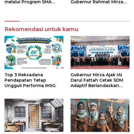
melalui Program SMA
Gubernur Rahmat Mirzani
Pendidikan Jarak Jauh
Djausal Dorong Jabung
dan SMA Terbuka
Jadi Wajah Terbaik
Lampung Timur Melalui
Penguatan Budaya dan
Rekomendasi untuk kamu
SDM
Top 3 Reksadana
Gubernur Mirza Ajak IAI
Pendapatan Tetap
Darul Fattah Cetak SDM
Ungguli Performa IHSG
Adaptif Berlandaskan
Nilai Agama