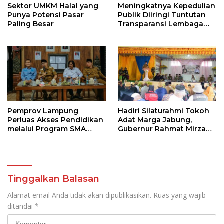
Sektor UMKM Halal yang
Meningkatnya Kepedulian
Punya Potensi Pasar
Publik Diiringi Tuntutan
Paling Besar
Transparansi Lembaga
Kemanusiaan
Pemprov Lampung
Hadiri Silaturahmi Tokoh
Perluas Akses Pendidikan
Adat Marga Jabung,
melalui Program SMA
Gubernur Rahmat Mirzani
Pendidikan Jarak Jauh
Djausal Dorong Jabung
dan SMA Terbuka
Jadi Wajah Terbaik
Lampung Timur Melalui
Penguatan Budaya dan
SDM
Tinggalkan Balasan
Alamat email Anda tidak akan dipublikasikan.
Ruas yang wajib
ditandai
*