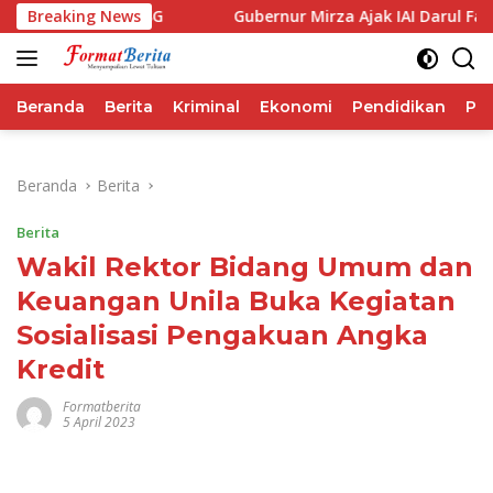
Langsung
Performa IHSG
Breaking News
Gubernur Mirza Ajak IAI Darul Fattah C
ke
konten
Beranda
Berita
Kriminal
Ekonomi
Pendidikan
Pol
Beranda
Berita
Berita
Wakil Rektor Bidang Umum dan
Keuangan Unila Buka Kegiatan
Sosialisasi Pengakuan Angka
Kredit
Formatberita
5 April 2023